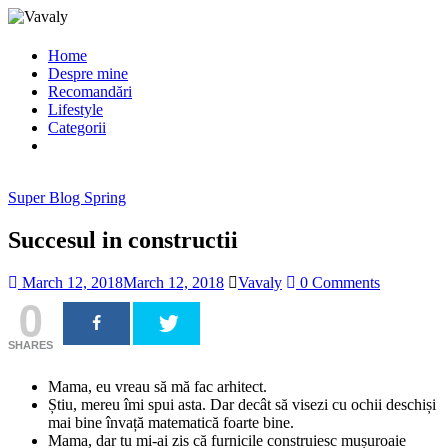
Home
Despre mine
Recomandări
Lifestyle
Categorii
Super Blog Spring
Succesul in constructii
March 12, 2018
March 12, 2018
Vavaly
0 Comments
0
SHARES
Mama, eu vreau să mă fac arhitect.
Știu, mereu îmi spui asta. Dar decât să visezi cu ochii deschiși
mai bine învață matematică foarte bine.
Mama, dar tu mi-ai zis că furnicile construiesc mușuroaie