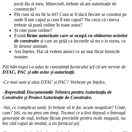
jocul ăla al meu, Minecraft, trebuie să am autorizație de
construcție?
Păi cum să nu fie la fel? Cum ar fi dacă fiecare ar construi pe
unde îl taie capul și cum îl taie capul? Nu crezi că cineva
trebuie să pună ordine în toate astea?
Și cine pune ordine?
Există
firme autorizate care se ocupă cu
obtinerea avizelor
de construire
și care au grijă ca lucrurile să nu o ia razna, ca
în desene animate.
Am înțeles. Hai să vedem atunci ce au mai făcut furnicile
noastre.
Păi hârciogul i-a adus la cunoștință furnicului șef că are nevoie de
DTAC, PAC și alte avize și autorizații.
-Ce mai sunt și alea DTAC și PAC? Vorbește pe înțeles.
–
Reprezintă Documentatie Tehnica pentru Autorizația de
Construire și Proiect Autorizație de Construire.
-Vai, ce complicat sună. Și trebuie să le fac acum neapărat? Unde,
cum? Știi, eu nu prea am timp. Tocmai ce a fost depusă o întreagă
generație de ouă, trebuie făcute proviziile pentru noile magazii, nu
îmi văd capul de treabă, a zis furnicul șef.