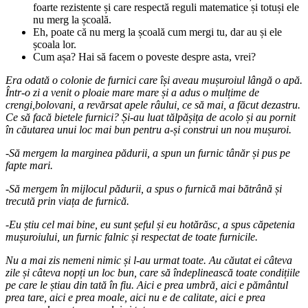
foarte rezistente și care respectă reguli matematice și totuși ele
nu merg la școală.
Eh, poate că nu merg la școală cum mergi tu, dar au și ele
școala lor.
Cum așa? Hai să facem o poveste despre asta, vrei?
Era odată o colonie de furnici care își aveau mușuroiul lângă o apă.
Într-o zi a venit o ploaie mare mare și a adus o mulțime de
crengi,bolovani, a revărsat apele râului, ce să mai, a făcut dezastru.
Ce să facă bietele furnici? Și-au luat tălpășița de acolo și au pornit
în căutarea unui loc mai bun pentru a-și construi un nou mușuroi.
-Să mergem la marginea pădurii, a spun un furnic tânăr și pus pe
fapte mari.
-Să mergem în mijlocul pădurii, a spus o furnică mai bătrână și
trecută prin viața de furnică.
-Eu știu cel mai bine, eu sunt șeful și eu hotărăsc, a spus căpetenia
mușuroiului, un furnic falnic și respectat de toate furnicile.
Nu a mai zis nemeni nimic și l-au urmat toate. Au căutat ei câteva
zile și câteva nopți un loc bun, care să îndeplinească toate condițiile
pe care le știau din tată în fiu. Aici e prea umbră, aici e pământul
prea tare, aici e prea moale, aici nu e de calitate, aici e prea