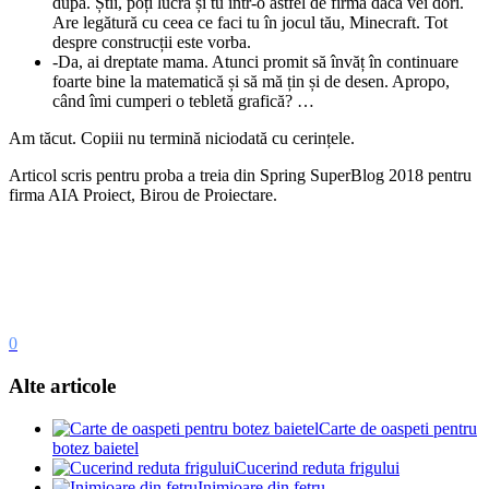
după. Știi, poți lucra și tu într-o astfel de firmă dacă vei dori.
Are legătură cu ceea ce faci tu în jocul tău, Minecraft. Tot
despre construcții este vorba.
-Da, ai dreptate mama. Atunci promit să învăț în continuare
foarte bine la matematică și să mă țin și de desen. Apropo,
când îmi cumperi o tebletă grafică? …
Am tăcut. Copiii nu termină niciodată cu cerințele.
Articol scris pentru proba a treia din Spring SuperBlog 2018 pentru
firma AIA Proiect, Birou de Proiectare.
0
Alte articole
Carte de oaspeti pentru
botez baietel
Cucerind reduta frigului
Inimioare din fetru