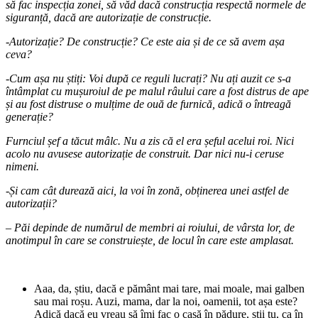
să fac inspecția zonei, să văd dacă construcția respectă normele de
siguranță, dacă are autorizație de construcție.
-Autorizație? De construcție? Ce este aia și de ce să avem așa
ceva?
-Cum așa nu știți: Voi după ce reguli lucrați? Nu ați auzit ce s-a
întâmplat cu mușuroiul de pe malul râului care a fost distrus de ape
și au fost distruse o mulțime de ouă de furnică, adică o întreagă
generație?
Furnciul șef a tăcut mâlc. Nu a zis că el era șeful acelui roi. Nici
acolo nu avusese autorizație de construit. Dar nici nu-i ceruse
nimeni.
-Și cam cât durează aici, la voi în zonă, obținerea unei astfel de
autorizații?
– Păi depinde de numărul de membri ai roiului, de vârsta lor, de
anotimpul în care se construiește, de locul în care este amplasat.
Aaa, da, știu, dacă e pământ mai tare, mai moale, mai galben
sau mai roșu. Auzi, mama, dar la noi, oamenii, tot așa este?
Adică dacă eu vreau să îmi fac o casă în pădure, știi tu, ca în