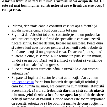
-Dar nu trebuie să faci tu nimic. Castorul se va ocupa de tot. El
este cel mai bun inginer constructor și are o firmă care se ocupă
cu așa ceva.
Mama, dar tataia când a construit casa tot așa a făcut? Și
școala noastră când a fost construită tot așa?
Sigur că da. Absolut tot ce se construiește are un proiect iar
acel proiect merge la o firmă de specialitate care analizează
fiecare schiță, fiecare detaliu, fiecare măsurătoare. Poate dura
și câteva luni acest proces pentru că oamenii aceia trebuie să
fie foarte atenți să nu greșească ceva. De aceea îți tot spun să
fii atent la cifre, la semne. Nu e totuna un plus sau un minus,
un doi sau un opt. Dacă vei fi arhitect va trebui să verifici de
multe ori un calcul să nu greșești.
Si ce au mai facut furnicile până la urmă? Le-a dat castorul
autorizația?
Se pare că inginerul castor le-a dat autorizația. Au avut un
proiect de casa
foarte bun întocmit de specialiștii roiului și
casa lor, numită mușuroi, era construită cum trebuie.
Datorită
acestui fapt, că nu au trebuit să dărâme și să construiască
din nou, șeful furnic a fost foarte apreciat și iubit de către
ceilalți membri ai roiului.
Dar de obieci este foarte important
ca această autorizație să fie obținută înainte de construcție, nu