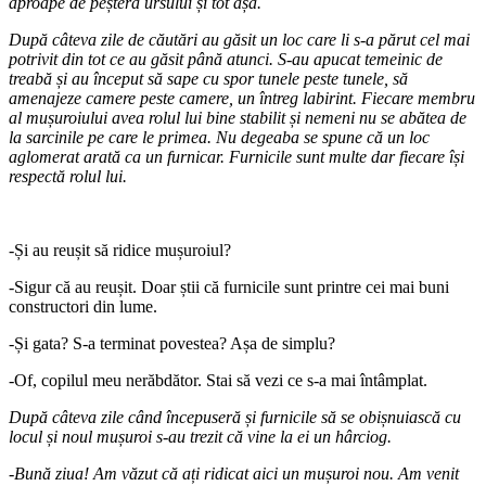
aproape de peștera ursului și tot așa.
După câteva zile de căutări au găsit un loc care li s-a părut cel mai
potrivit din tot ce au găsit până atunci. S-au apucat temeinic de
treabă și au început să sape cu spor tunele peste tunele, să
amenajeze camere peste camere, un întreg labirint. Fiecare membru
al mușuroiului avea rolul lui bine stabilit și nemeni nu se abătea de
la sarcinile pe care le primea. Nu degeaba se spune că un loc
aglomerat arată ca un furnicar. Furnicile sunt multe dar fiecare își
respectă rolul lui.
-Și au reușit să ridice mușuroiul?
-Sigur că au reușit. Doar știi că furnicile sunt printre cei mai buni
constructori din lume.
-Și gata? S-a terminat povestea? Așa de simplu?
-Of, copilul meu nerăbdător. Stai să vezi ce s-a mai întâmplat.
După câteva zile când începuseră și furnicile să se obișnuiască cu
locul și noul mușuroi s-au trezit că vine la ei un hârciog.
-Bună ziua! Am văzut că ați ridicat aici un mușuroi nou. Am venit