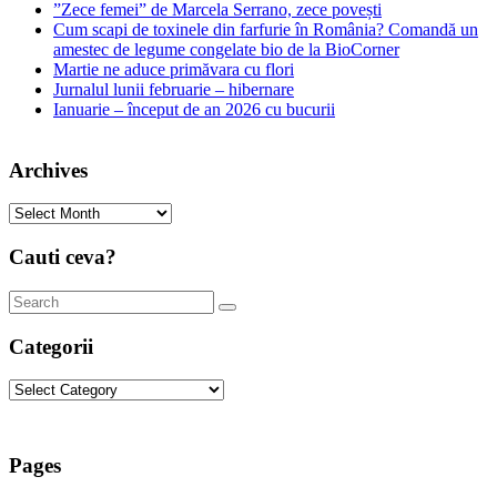
”Zece femei” de Marcela Serrano, zece povești
Cum scapi de toxinele din farfurie în România? Comandă un
amestec de legume congelate bio de la BioCorner
Martie ne aduce primăvara cu flori
Jurnalul lunii februarie – hibernare
Ianuarie – început de an 2026 cu bucurii
Archives
Archives
Cauti ceva?
Categorii
Categorii
Pages