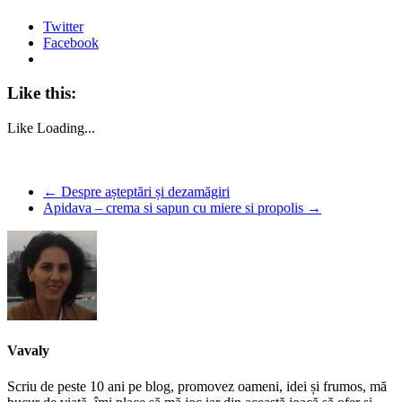
Twitter
Facebook
Like this:
Like
Loading...
←
Despre așteptări și dezamăgiri
Apidava – crema si sapun cu miere si propolis
→
Vavaly
Scriu de peste 10 ani pe blog, promovez oameni, idei și frumos, mă