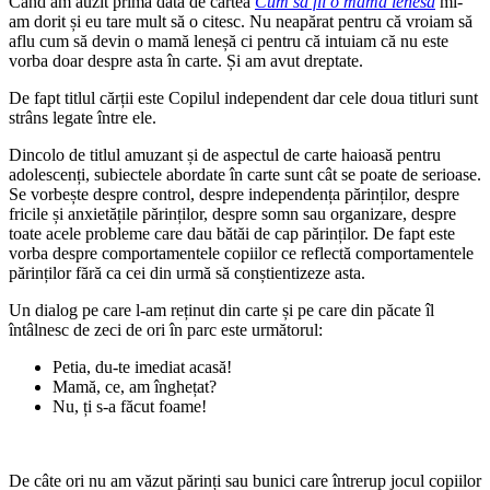
Când am auzit prima dată de cartea
Cum să fii o mama lenesa
mi-
am dorit și eu tare mult să o citesc. Nu neapărat pentru că vroiam să
aflu cum să devin o mamă leneșă ci pentru că intuiam că nu este
vorba doar despre asta în carte. Și am avut dreptate.
De fapt titlul cărții este Copilul independent dar cele doua titluri sunt
strâns legate între ele.
Dincolo de titlul amuzant și de aspectul de carte haioasă pentru
adolescenți, subiectele abordate în carte sunt cât se poate de serioase.
Se vorbește despre control, despre independența părinților, despre
fricile și anxietățile părinților, despre somn sau organizare, despre
toate acele probleme care dau bătăi de cap părinților. De fapt este
vorba despre comportamentele copiilor ce reflectă comportamentele
părinților fără ca cei din urmă să conștientizeze asta.
Un dialog pe care l-am reținut din carte și pe care din păcate îl
întâlnesc de zeci de ori în parc este următorul:
Petia, du-te imediat acasă!
Mamă, ce, am înghețat?
Nu, ți s-a făcut foame!
De câte ori nu am văzut părinți sau bunici care întrerup jocul copiilor