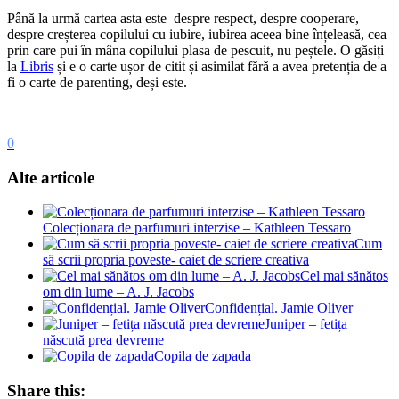
Până la urmă cartea asta este despre respect, despre cooperare,
despre creșterea copilului cu iubire, iubirea aceea bine înțeleasă, cea
prin care pui în mâna copilului plasa de pescuit, nu peștele. O găsiți
la
Libris
și e o carte ușor de citit și asimilat fără a avea pretenția de a
fi o carte de parenting, deși este.
0
Alte articole
Colecționara de parfumuri interzise – Kathleen Tessaro
Cum
să scrii propria poveste- caiet de scriere creativa
Cel mai sănătos
om din lume – A. J. Jacobs
Confidențial. Jamie Oliver
Juniper – fetița
născută prea devreme
Copila de zapada
Share this: