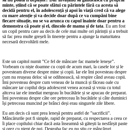
minte, știind că se poate sfătui cu părintele fără ca acesta să
decidă pentru el, în adolescență și apoi în viață cred că va alege
cu mare atenție și va decide doar după ce va cumpăni bine
fiecare situație, nu se va arunca cu capul înainte doar pentru a
demonstra că poate și el, dincolo de mama și de tata
. Eu am fost
un copil pentru care au decis de cele mai multe ori părinții și a trebuit
să fac prea multe greșeli în tinerețe pentru a ajunge la maturitatea
necesară dezvoltării mele.
Este un capitol numit ”Ce fel de mâncare fac mamele leneșe”.
Vorbeam cu niște doamne cu copii de acum mari, la casele lor și le
povesteam diverse despre mine și copii. Iar ele îmi povesteau despre
cum nu reușeau deloc să se odihnească, să respire când aveau copii.
Îmi povesteau despre cum veneau de la muncă și făceau oale cu
mâncare iar copilul deja adolescent venea aceasă și vroia cu totul
altceva iar ele imediat mergeau în bucătărie și se apucau de preparat.
Îmi povesteau despre câte ore petreceau în bucătărie și câte duminici
își petreceau muncind pe brânci deși erau singurele zile libere.
Eu am decis că sunt prea leneșă pentru astfel de ”sacrificii”.
Mâncărurile pot fi simple, rapid de preparat, cu respectarea a ceea ce
îi place copilului chiar dacă asta înseamnă să gătești la nesfârșit paste
și orez cu piept de pui. Degeaba fac eu nu știu ce mâncăruri