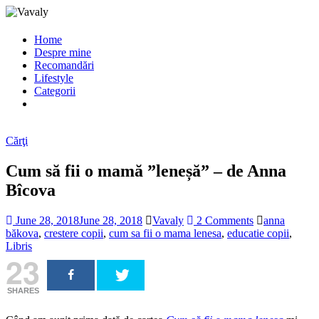
Home
Despre mine
Recomandări
Lifestyle
Categorii
Cărţi
Cum să fii o mamă ”leneșă” – de Anna
Bîcova
June 28, 2018
June 28, 2018
Vavaly
2 Comments
anna
băkova
,
crestere copii
,
cum sa fii o mama lenesa
,
educatie copii
,
Libris
23
SHARES