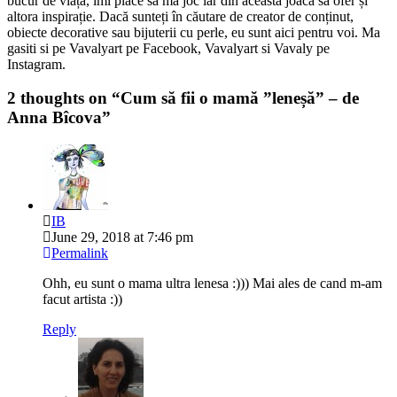
bucur de viață, îmi place să mă joc iar din această joacă să ofer și
altora inspirație. Dacă sunteți în căutare de creator de conținut,
obiecte decorative sau bijuterii cu perle, eu sunt aici pentru voi. Ma
gasiti si pe Vavalyart pe Facebook, Vavalyart si Vavaly pe
Instagram.
2 thoughts on “
Cum să fii o mamă ”leneșă” – de
Anna Bîcova
”
IB
June 29, 2018 at 7:46 pm
Permalink
Ohh, eu sunt o mama ultra lenesa :))) Mai ales de cand m-am
facut artista :))
Reply