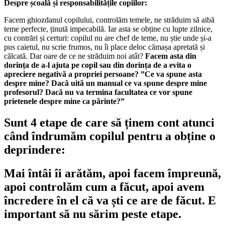
Despre școală și responsabilitățile copiilor:
Facem ghiozdanul copilului, controlăm temele, ne străduim să aibă
teme perfecte, ținută impecabilă. Iar asta se obține cu lupte zilnice,
cu contrări și certuri: copilul nu are chef de teme, nu știe unde și-a
pus caietul, nu scrie frumos, nu îi place deloc cămașa apretată și
călcată. Dar oare de ce ne străduim noi atât?
Facem asta din
dorința de a-l ajuta pe copil sau din dorința de a evita o
apreciere negativă a propriei persoane? ”Ce va spune asta
despre mine? Dacă uită un manual ce va spune despre mine
profesorul? Dacă nu va termina facultatea ce vor spune
prietenele despre mine ca părinte?”
Sunt 4 etape de care să ținem cont atunci
când îndrumăm copilul pentru a obține o
deprindere:
Mai întâi îi arătăm, apoi facem împreună,
apoi controlăm cum a făcut, apoi avem
încredere în el că va ști ce are de făcut. E
important să nu sărim peste etape.