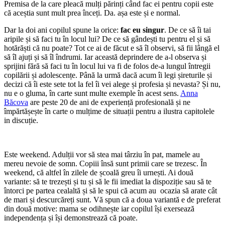
Premisa de la care pleacă mulți părinți când fac ei pentru copii este
că aceștia sunt mult prea înceți. Da. așa este și e normal.
Dar la doi ani copilul spune la orice:
fac eu singur
. De ce să îi tai
aripile și să faci tu în locul lui? De ce să gândești tu pentru el și să
hotărăști că nu poate? Tot ce ai de făcut e să îl observi, să fii lângă el
să îl ajuți și să îl îndrumi. Iar această deprindere de a-l observa și
sprijini fără să faci tu în locul lui va fi de folos de-a lungul întregii
copilării și adolescențe. Până la urmă dacă acum îi legi șireturile și
decizi că îi este sete tot la fel îi vei alege și profesia și nevasta? Și nu,
nu e o gluma, în carte sunt multe exemple în acest sens.
Anna
Băcova
are peste 20 de ani de experiență profesională și ne
împărtășește în carte o mulțime de situații pentru a ilustra capitolele
in discuție.
Este weekend. Adulții vor să stea mai târziu în pat, mamele au
mereu nevoie de somn. Copiii însă sunt primii care se trezesc. În
weekend, că altfel în zilele de școală greu îi urnești. Ai două
variante: să te trezești și tu și să le fii imediat la dispoziție sau să te
întorci pe partea cealaltă și să le spui că acum au ocazia să arate cât
de mari și descurcăreți sunt. Vă spun că a doua variantă e de preferat
din două motive: mama se odihnește iar copilul își exersează
independența și își demonstrează că poate.