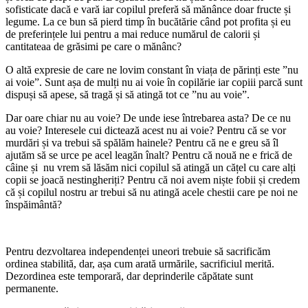
sofisticate dacă e vară iar copilul preferă să mănânce doar fructe și
legume. La ce bun să pierd timp în bucătărie când pot profita și eu
de preferințele lui pentru a mai reduce numărul de calorii și
cantitateaa de grăsimi pe care o mănânc?
O altă expresie de care ne lovim constant în viața de părinți este ”nu
ai voie”. Sunt așa de mulți nu ai voie în copilărie iar copiii parcă sunt
dispuși să apese, să tragă și să atingă tot ce ”nu au voie”.
Dar oare chiar nu au voie? De unde iese întrebarea asta? De ce nu
au voie? Interesele cui dictează acest nu ai voie? Pentru că se vor
murdări și va trebui să spălăm hainele? Pentru că ne e greu să îl
ajutăm să se urce pe acel leagăn înalt? Pentru că nouă ne e frică de
câine și nu vrem să lăsăm nici copilul să atingă un cățel cu care alți
copii se joacă nestingheriți? Pentru că noi avem niște fobii și credem
că și copilul nostru ar trebui să nu atingă acele chestii care pe noi ne
înspăimântă?
Pentru dezvoltarea independenței uneori trebuie să sacrificăm
ordinea stabilită, dar, așa cum arată urmările, sacrificiul merită.
Dezordinea este temporară, dar deprinderile căpătate sunt
permanente.