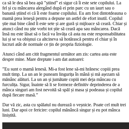
ca să le dea să bea apă ”știind” ei sigur că îi este sete copilului. La
fel și cu mâncarea alergând după ei prin parc cu un iaurt sau o
banană știind ei că îi este foame copilului. Eu am fost dintotdeauna o
mamă prea leneșă pentru a depune un astfel de efort inutil. Copilul
știe mai bine când îi este sete și are gură și mijloace să ceară. Chiar și
atunci când nu știe vorbi tot știe să ceară apa sau mâncarea. Dacă
însă nu este lăsat să o facă va învăța că asta nu este responsabilitatea
lui și se va obișnui ca altcineva să hotărască pentru el chiar și în
lucruri atât de normale ce țin de propria fiziologie.
Atunci când am citit fragmentul următor am zis: cartea asta este
despre mine. Mare dreptate i-am dat autoarei:
”Eu sunt o mamă lenesă. Mi-a fost lene să-mi hrănesc copiii prea
mult timp. La un an le puneam lingurița în mână și mă așezam să
mănânc alături. La un an și jumătate copiii mei deja mâncau cu
furculița. Sigur, înainte să li se formeze definitiv deprinderea de a
mânca singuri am fost nevoită să spăl și masa și podeaua și copilul
după fiecare masă.”
Dar vă zic, asta cu spălatul nu durează o veșnicie. Poate cel mult trei
luni. Dar apoi ce fericire: copilul mănâncă singur și eu pot mânca
liniștită.