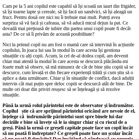
Cam pe la 5 ani copilul este capabil să își scoată un iaurt din frigider,
să își toarne lapte și cereale, să își facă un sandvici, să își aleagă un
fruct. Pentru două ore nici nu îi trebuie mai mult. Puteți avea
surpriza să vă facă și cafeaua, să vă aducă micul dejun la pat. Ce
dovadă mai prețioasă de iubire din partea unui copil poate fi decât
asta? De ce să îi privăm de această posibilitate?
Nici la primul copil nu am fost o mamă care să intervină în acțiunile
copilului, în joaca lui sau în modul în care acesta își gestiona
situațiile cu alți copii. Acum, la cel de-al doilea copil, am devenit
chiar mai atentă la modul în care acesta se descurcă plăcându-mi
foarte mult să observ, să mă minunez de cât de bine știu copiii să se
descurce, cum învață ei din fiecare experiență trăită și cum știu să o
aplice a data următoare. Chiar și în situațiile de conflict, dacă adulții
intervin cât mai puțin spre deloc copiii se descurcă atât de bine. De
multe ori doar din priviri reușesc să se înțeleagă și să rezolve
situațiile.
Până la urmă rolul părintelui este de observator și îndrumător.
Copilul știe că are sprijinul părintelui oricând are nevoie de el,
înțelege că indrumările părintelui sunt spre binele lui dar
deciziile e bine să învețe să le ia singur chiar și cu riscul de a
greși. Până la urmă ce greșeli capitale poate face un copil încât
să nu poată fi indreptate? Ce greșeli poate face un școlar încât
să nu poată fi depășite? Dar învățând să gândească cu propria