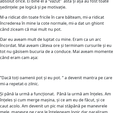
absolut orice. Ei bine el a “vazut” asta și așa au fost toate
ședințele: pe logică și pe motivație.
M-a ridicat din toate fricile în care bălteam, mi-a ridicat
încrederea în mine la cote normale, mi-a dat un ghiont
când ziceam că mai mult nu pot.
Dar eu aveam mult de luptat cu mine. Eram ca un arc
încordat. Mai aveam câteva ore și terminam cursurile și eu
tot nu găsisem bucuria de a conduce. Mai aveam momente
când eram cam așa:
”Dacă toți oamenii pot și eu pot. ” a devenit mantra pe care
mi-a repetat-o zilnic.
Și până la urmă a funcționat. Până la urmă am înțeles. Am
înțeles și cum merge mașina, și ce am eu de făcut, și ce
caut acolo. Am devenit un pic mai stăpână pe manevrele
mele, manevre pe care le înțelegeam logic dar paralizam