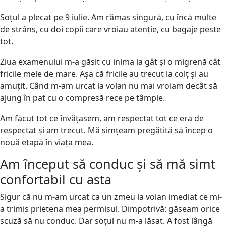
Soțul a plecat pe 9 iulie. Am rămas singură, cu încă multe
de strâns, cu doi copii care vroiau atenție, cu bagaje peste
tot.
Ziua examenului m-a găsit cu inima la gât și o migrenă cât
fricile mele de mare. Așa că fricile au trecut la colț și au
amuțit. Când m-am urcat la volan nu mai vroiam decât să
ajung în pat cu o compresă rece pe tâmple.
Am făcut tot ce învățasem, am respectat tot ce era de
respectat și am trecut. Mă simțeam pregătită să încep o
nouă etapă în viața mea.
Am început să conduc și să mă simt
confortabil cu asta
Sigur că nu m-am urcat ca un zmeu la volan imediat ce mi-
a trimis prietena mea permisul. Dimpotrivă: găseam orice
scuză să nu conduc. Dar soțul nu m-a lăsat. A fost lângă