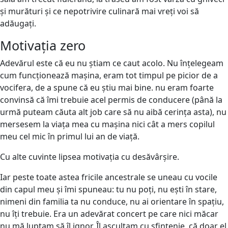
și murături și ce nepotrivire culinară mai vreți voi să
adăugați.
Motivația zero
Adevărul este că eu nu știam ce caut acolo. Nu înțelegeam
cum funcționează mașina, eram tot timpul pe picior de a
vocifera, de a spune că eu știu mai bine. nu eram foarte
convinsă că îmi trebuie acel permis de conducere (până la
urmă puteam căuta alt job care să nu aibă cerința asta), nu
mersesem la viața mea cu mașina nici cât a mers copilul
meu cel mic în primul lui an de viață.
Cu alte cuvinte lipsea motivația cu desăvârșire.
Iar peste toate astea fricile ancestrale se uneau cu vocile
din capul meu și îmi spuneau: tu nu poți, nu ești în stare,
nimeni din familia ta nu conduce, nu ai orientare în spațiu,
nu îți trebuie. Era un adevărat concert pe care nici măcar
nu mă luptam să îl ignor. Îl ascultam cu sfințenie, că doar el