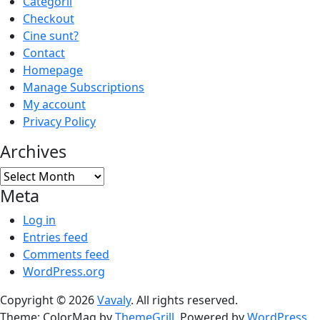
Categorii
Checkout
Cine sunt?
Contact
Homepage
Manage Subscriptions
My account
Privacy Policy
Archives
Archives
Meta
Log in
Entries feed
Comments feed
WordPress.org
Copyright © 2026
Vavaly
. All rights reserved.
Theme: ColorMag by
ThemeGrill
. Powered by
WordPress
.