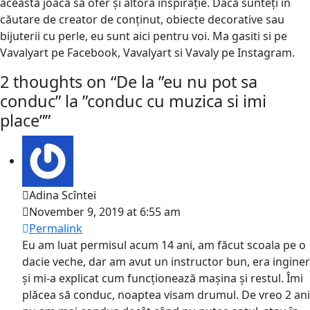
această joacă să ofer și altora inspirație. Dacă sunteți în
căutare de creator de conținut, obiecte decorative sau
bijuterii cu perle, eu sunt aici pentru voi. Ma gasiti si pe
Vavalyart pe Facebook, Vavalyart si Vavaly pe Instagram.
2 thoughts on “
De la ”eu nu pot sa
conduc” la ”conduc cu muzica si imi
place”
”
Adina Scîntei
November 9, 2019 at 6:55 am
Permalink
Eu am luat permisul acum 14 ani, am făcut scoala pe o
dacie veche, dar am avut un instructor bun, era inginer
și mi-a explicat cum funcționează mașina și restul. Îmi
plăcea să conduc, noaptea visam drumul. De vreo 2 ani