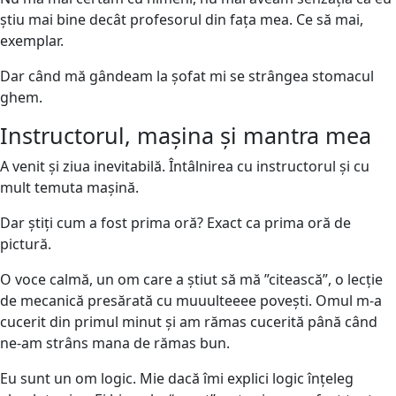
știu mai bine decât profesorul din fața mea. Ce să mai,
exemplar.
Dar când mă gândeam la șofat mi se strângea stomacul
ghem.
Instructorul, mașina și mantra mea
A venit și ziua inevitabilă. Întâlnirea cu instructorul și cu
mult temuta mașină.
Dar știți cum a fost prima oră? Exact ca prima oră de
pictură.
O voce calmă, un om care a știut să mă ”citească”, o lecție
de mecanică presărată cu muuulteeee povești. Omul m-a
cucerit din primul minut și am rămas cucerită până când
ne-am strâns mana de rămas bun.
Eu sunt un om logic. Mie dacă îmi explici logic înțeleg