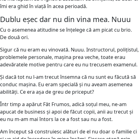
îmi era ghid în viață în acea perioadă.
Dublu eșec dar nu din vina mea. Nuuu
Cu o asemenea atitudine se înțelege că am picat cu brio.
De două ori.
Sigur că nu eram eu vinovată. Nuuu. Instructorul, polițistul,
problemele personale, mașina prea veche, toate erau
adevăratele motive pentru care eu nu trecusem examenul.
Și dacă tot nu l-am trecut însemna că nu sunt eu făcută să
conduc mașina. Eu eram specială și nu aveam asemenea
abilități. Ce era așa de greu de priceput?
Într timp a apărut Făt Frumos, adică soțul meu, ne-am
apucat de business și apoi de făcut copii, anii au trecut și
eu nu m-am mai întors la ce a fost sau nu a fost.
Am început să construiesc alături de el nu doar o familie ci