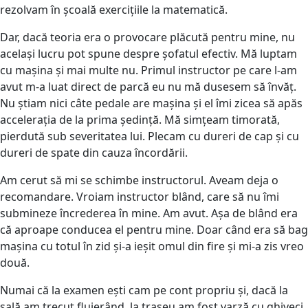
rezolvam în școală exercițiile la matematică.
Dar, dacă teoria era o provocare plăcută pentru mine, nu
același lucru pot spune despre șofatul efectiv. Mă luptam
cu mașina și mai multe nu. Primul instructor pe care l-am
avut m-a luat direct de parcă eu nu mă dusesem să învăț.
Nu știam nici câte pedale are mașina și el îmi zicea să apăs
accelerația de la prima ședință. Mă simțeam timorată,
pierdută sub severitatea lui. Plecam cu dureri de cap și cu
dureri de spate din cauza încordării.
Am cerut să mi se schimbe instructorul. Aveam deja o
recomandare. Vroiam instructor blând, care să nu îmi
submineze încrederea în mine. Am avut. Așa de blând era
că aproape conducea el pentru mine. Doar când era să bag
mașina cu totul în zid și-a ieșit omul din fire și mi-a zis vreo
două.
Numai că la examen ești cam pe cont propriu și, dacă la
sală am trecut fluierând, la traseu am fost varză cu ghiveci