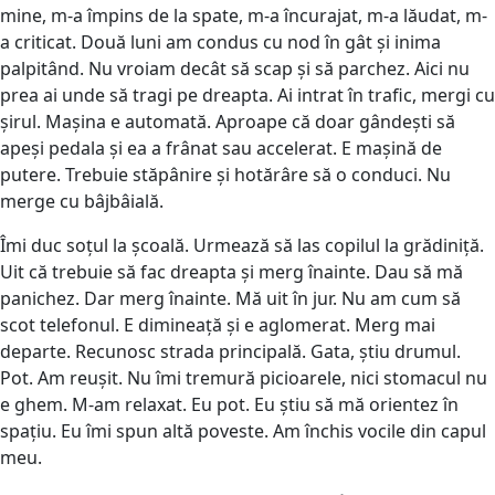
mine, m-a împins de la spate, m-a încurajat, m-a lăudat, m-
a criticat. Două luni am condus cu nod în gât și inima
palpitând. Nu vroiam decât să scap și să parchez. Aici nu
prea ai unde să tragi pe dreapta. Ai intrat în trafic, mergi cu
șirul. Mașina e automată. Aproape că doar gândești să
apeși pedala și ea a frânat sau accelerat. E mașină de
putere. Trebuie stăpânire și hotărâre să o conduci. Nu
merge cu bâjbâială.
Îmi duc soțul la școală. Urmează să las copilul la grădiniță.
Uit că trebuie să fac dreapta și merg înainte. Dau să mă
panichez. Dar merg înainte. Mă uit în jur. Nu am cum să
scot telefonul. E dimineață și e aglomerat. Merg mai
departe. Recunosc strada principală. Gata, știu drumul.
Pot. Am reușit. Nu îmi tremură picioarele, nici stomacul nu
e ghem. M-am relaxat. Eu pot. Eu știu să mă orientez în
spațiu. Eu îmi spun altă poveste. Am închis vocile din capul
meu.