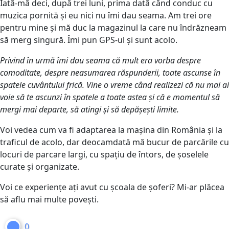
Iată-mă deci, după trei luni, prima dată când conduc cu
muzica pornită și eu nici nu îmi dau seama. Am trei ore
pentru mine și mă duc la magazinul la care nu îndrăzneam
să merg singură. Îmi pun GPS-ul și sunt acolo.
Privind în urmă îmi dau seama că mult era vorba despre
comoditate, despre neasumarea răspunderii, toate ascunse în
spatele cuvântului frică. Vine o vreme când realizezi că nu mai ai
voie să te ascunzi în spatele a toate astea și că e momentul să
mergi mai departe, să atingi și să depășești limite.
Voi vedea cum va fi adaptarea la mașina din România și la
traficul de acolo, dar deocamdată mă bucur de parcările cu
locuri de parcare largi, cu spațiu de întors, de șoselele
curate și organizate.
Voi ce experiențe ați avut cu școala de șoferi? Mi-ar plăcea
să aflu mai multe povești.
0