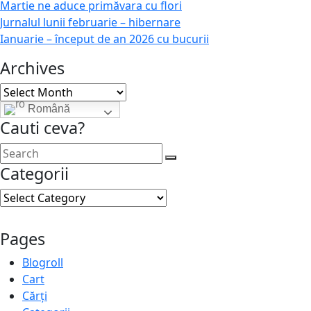
Martie ne aduce primăvara cu flori
Jurnalul lunii februarie – hibernare
Ianuarie – început de an 2026 cu bucurii
Archives
Archives
Română
Cauti ceva?
Categorii
Categorii
Pages
Blogroll
Cart
Cărți