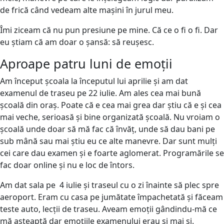
de frică când vedeam alte mașini în jurul meu.
Îmi ziceam că nu pun presiune pe mine. Că ce o fi o fi. Dar
eu știam că am doar o șansă: să reușesc.
Aproape patru luni de emoții
Am început școala la începutul lui aprilie și am dat
examenul de traseu pe 22 iulie. Am ales cea mai bună
școală din oraș. Poate că e cea mai grea dar știu că e și cea
mai veche, serioasă și bine organizată școală. Nu vroiam o
școală unde doar să mă fac că învăț, unde să dau bani pe
sub mână sau mai știu eu ce alte manevre. Dar sunt mulți
cei care dau examen și e foarte aglomerat. Programările se
fac doar online și nu e loc de întors.
Am dat sala pe 4 iulie și traseul cu o zi înainte să plec spre
aeroport. Eram cu casa pe jumătate împachetată și făceam
teste auto, lecții de traseu. Aveam emoții gândindu-mă ce
mă așteaptă dar emoțiile examenului erau și mai și.