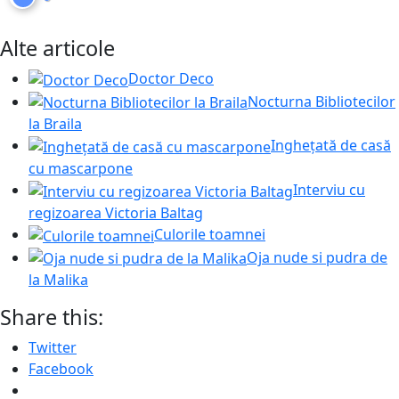
Alte articole
Doctor Deco
Nocturna Bibliotecilor
la Braila
Inghețată de casă
cu mascarpone
Interviu cu
regizoarea Victoria Baltag
Culorile toamnei
Oja nude si pudra de
la Malika
Share this:
Twitter
Facebook