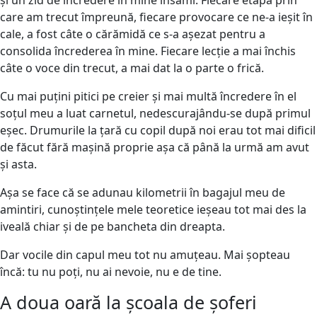
și un zid de încredere în mine însămi. Fiecare etapă prin
care am trecut împreună, fiecare provocare ce ne-a ieșit în
cale, a fost câte o cărămidă ce s-a așezat pentru a
consolida încrederea în mine. Fiecare lecție a mai închis
câte o voce din trecut, a mai dat la o parte o frică.
Cu mai puțini pitici pe creier și mai multă încredere în el
soțul meu a luat carnetul, nedescurajându-se după primul
eșec. Drumurile la țară cu copil după noi erau tot mai dificil
de făcut fără mașină proprie așa că până la urmă am avut
și asta.
Așa se face că se adunau kilometrii în bagajul meu de
amintiri, cunoștințele mele teoretice ieșeau tot mai des la
iveală chiar și de pe bancheta din dreapta.
Dar vocile din capul meu tot nu amuțeau. Mai șopteau
încă: tu nu poți, nu ai nevoie, nu e de tine.
A doua oară la școala de șoferi