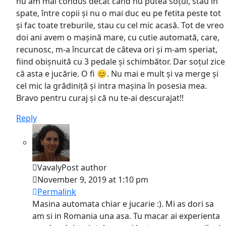
nu am mai condus decât când nu putea soțul, stau în
spate, între copii și nu o mai duc eu pe fetita peste tot
și fac toate treburile, stau cu cel mic acasă. Tot de vreo
doi ani avem o mașină mare, cu cutie automată, care,
recunosc, m-a încurcat de câteva ori și m-am speriat,
fiind obișnuită cu 3 pedale și schimbător. Dar soțul zice
că asta e jucărie. O fi 😊. Nu mai e mult și va merge și
cel mic la grădiniță și intra mașina în posesia mea.
Bravo pentru curaj și că nu te-ai descurajat!!
Reply
Vavaly
Post author
November 9, 2019 at 1:10 pm
Permalink
Masina automata chiar e jucarie :). Mi as dori sa
am si in Romania una asa. Tu macar ai experienta