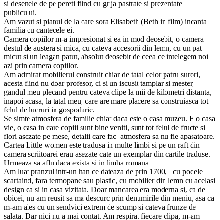
si desenele de pe pereti fiind cu grija pastrate si prezentate
publicului.
Am vazut si pianul de la care sora Elisabeth (Beth in film) incanta
familia cu cantecele ei.
Camera copiilor m-a impresionat si ea in mod deosebit, o camera
destul de austera si mica, cu cateva accesorii din lemn, cu un pat
micut si un leagan patut, absolut deosebit de ceea ce intelegem noi
azi prin camera copiilor.
Am admirat mobilierul construit chiar de tatal celor patru surori,
acesta fiind nu doar profesor, ci si un iscusit tamplar si mester,
gandul meu plecand pentru cateva clipe la mii de kilometri distanta,
inapoi acasa, la tatal meu, care are mare placere sa construiasca tot
felul de lucruri in gospodarie.
Se simte atmosfera de familie chiar daca este o casa muzeu. E o casa
vie, o casa in care copiii sunt bine veniti, sunt tot felul de fructe si
flori asezate pe mese, detalii care fac atmosfera sa nu fie apasatoare.
Cartea Little women este tradusa in multe limbi si pe un raft din
camera scriitoarei erau asezate cate un exemplar din cartile traduse.
Urmeaza sa aflu daca exista si in limba romana.
Am luat pranzul intr-un han ce dateaza de prin 1700, cu podele
scartaind, fara termopane sau plastic, cu mobilier din lemn cu acelasi
design ca si in casa vizitata. Doar mancarea era moderna si, ca de
obicei, nu am reusit sa ma descurc prin denumirile din meniu, asa ca
m-am ales cu un sendvici extrem de scump si cateva frunze de
salata. Dar nici nu a mai contat. Am respirat fiecare clipa, m-am