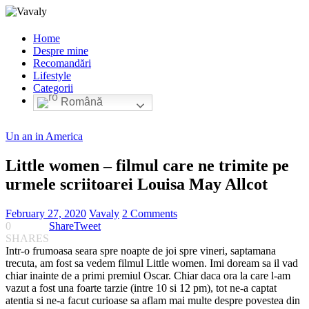
Home
Despre mine
Recomandări
Lifestyle
Categorii
Română
Un an in America
Little women – filmul care ne trimite pe
urmele scriitoarei Louisa May Allcot
February 27, 2020
Vavaly
2 Comments
0
Share
Tweet
SHARES
Intr-o frumoasa seara spre noapte de joi spre vineri, saptamana
trecuta, am fost sa vedem filmul Little women. Imi doream sa il vad
chiar inainte de a primi premiul Oscar. Chiar daca ora la care l-am
vazut a fost una foarte tarzie (intre 10 si 12 pm), tot ne-a captat
atentia si ne-a facut curioase sa aflam mai multe despre povestea din