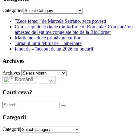
Categories
”Zece femei” de Marcela Serrano, zece povești
Cum scapi de toxinele din farfurie în România? Comandă un
amestec de legume congelate bio de la BioCorner
Martie ne aduce primăvara cu flori
Jurnalul lunii februarie – hibernare
Ianuarie – început de an 2026 cu bucurii
Archives
Archives
Română
Cauti ceva?
Categorii
Categorii