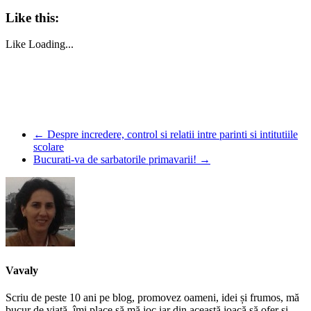
Like this:
Like
Loading...
←
Despre incredere, control si relatii intre parinti si intitutiile
scolare
Bucurati-va de sarbatorile primavarii!
→
Vavaly
Scriu de peste 10 ani pe blog, promovez oameni, idei și frumos, mă
bucur de viață, îmi place să mă joc iar din această joacă să ofer și