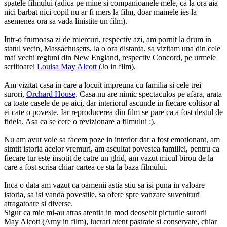
spatele filmului (adica pe mine si companioanele mele, ca la ora aia
nici barbat nici copil nu ar fi mers la film, doar mamele ies la
asemenea ora sa vada linistite un film).
Intr-o frumoasa zi de miercuri, respectiv azi, am pornit la drum in
statul vecin, Massachusetts, la o ora distanta, sa vizitam una din cele
mai vechi regiuni din New England, respectiv Concord, pe urmele
scriitoarei
Louisa May Alcott
(Jo in film).
Am vizitat casa in care a locuit impreuna cu familia si cele trei
surori,
Orchard House
. Casa nu are nimic spectaculos pe afara, arata
ca toate casele de pe aici, dar interiorul ascunde in fiecare coltisor al
ei cate o poveste. Iar reproducerea din film se pare ca a fost destul de
fidela. Asa ca se cere o revizionare a filmului :).
Nu am avut voie sa facem poze in interior dar a fost emotionant, am
simtit istoria acelor vremuri, am ascultat povestea familiei, pentru ca
fiecare tur este insotit de catre un ghid, am vazut micul birou de la
care a fost scrisa chiar cartea ce sta la baza filmului.
Inca o data am vazut ca oamenii astia stiu sa isi puna in valoare
istoria, sa isi vanda povestile, sa ofere spre vanzare suveniruri
atragatoare si diverse.
Sigur ca mie mi-au atras atentia in mod deosebit picturile surorii
May Alcott (Amy in film), lucrari atent pastrate si conservate, chiar