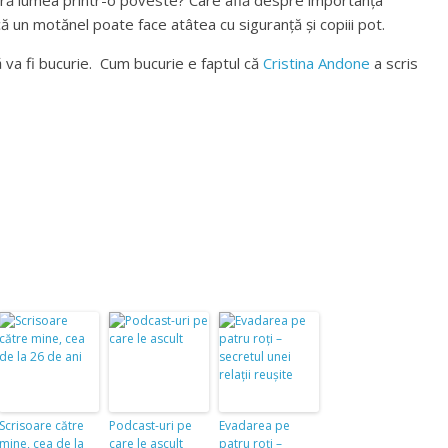
eră lumea printr-o poveste? Care află despre importanța
acă un motănel poate face atâtea cu siguranță și copiii pot.
 va fi bucurie. Cum bucurie e faptul că
Cristina Andone
a scris
Scrisoare către
Podcast-uri pe
Evadarea pe
mine, cea de la
care le ascult
patru roți –