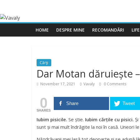
HOME
DESPRE MINE
RECOMANDĂRI
LIF
Cărţi
Dar Motan dăruiește –
November 17, 2021
Vavaly
0 Comments
0
Share
Tweet
SHARES
Iubim pisicile.
Se știe.
Iubim cărțile cu pisici.
Și 
sunt și mai mult îndrăgite la noi în casă. Uneori l
Năzdrăvanii mei lasă tot deoparte și se adună l