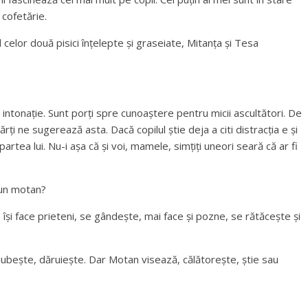
 cofetărie.
 celor două pisici înțelepte și graseiate, Mitanța și Tesa
cu intonație. Sunt porți spre cunoaștere pentru micii ascultători. De
cărți ne sugerează asta. Dacă copilul știe deja a citi distracția e și
artea lui. Nu-i așa că și voi, mamele, simțiți uneori seară că ar fi
 un motan?
își face prieteni, se gândește, mai face și pozne, se rătăcește și
iubește, dăruiește. Dar Motan visează, călătorește, știe sau