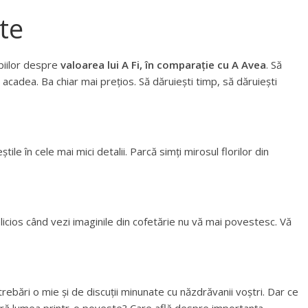
te
piilor despre
valoarea lui A Fi, în comparație cu A Avea
. Să
o acadea. Ba chiar mai prețios. Să dăruiești timp, să dăruiești
ile în cele mai mici detalii. Parcă simți mirosul florilor din
licios când vezi imaginile din cofetărie nu vă mai povestesc. Vă
trebări o mie și de discuții minunate cu năzdrăvanii voștri. Dar ce