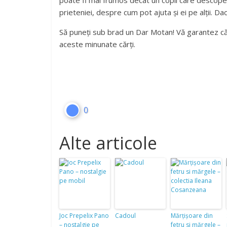
poate fi mai frumos decât un copil care descop
prieteniei, despre cum pot ajuta și ei pe alții. D
Să puneți sub brad un Dar Motan! Vă garantez că
aceste minunate cărți.
0
Alte articole
Joc Prepelix Pano
Cadoul
Mărțișoare din
– nostalgie pe
fetru si mărgele –