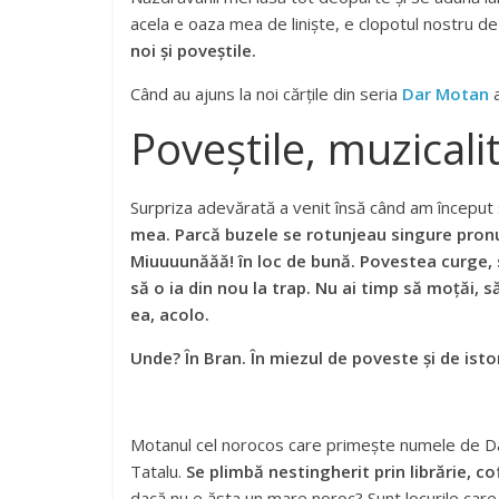
acela e oaza mea de liniște, e clopotul nostru 
noi și poveștile.
Când au ajuns la noi cărțile din seria
Dar Motan
a
Poveștile, muzicalit
Surpriza adevărată a venit însă când am început 
mea. Parcă buzele se rotunjeau singure pronu
Miuuuunăăă! în loc de bună. Povestea curge, s
să o ia din nou la trap. Nu ai timp să moțăi, s
ea, acolo.
Unde? În Bran. În miezul de poveste și de istori
Motanul cel norocos care primește numele de Dar ar
Tatalu.
Se plimbă nestingherit prin librărie, cof
dacă nu e ăsta un mare noroc? Sunt locurile care î