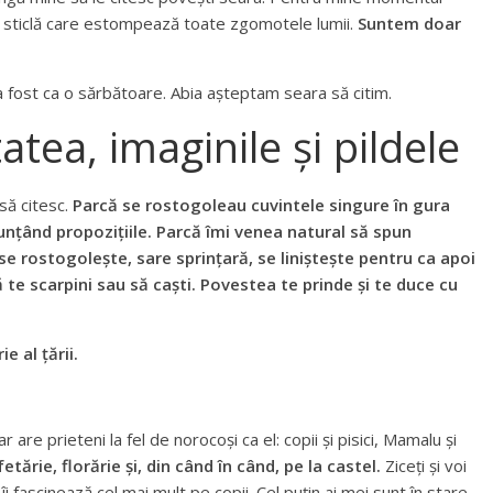
de sticlă care estompează toate zgomotele lumii.
Suntem doar
 fost ca o sărbătoare. Abia așteptam seara să citim.
atea, imaginile și pildele
să citesc.
Parcă se rostogoleau cuvintele singure în gura
nțând propozițiile. Parcă îmi venea natural să spun
e rostogolește, sare sprințară, se liniștește pentru ca apoi
ă te scarpini sau să caști. Povestea te prinde și te duce cu
e al țării.
e prieteni la fel de norocoși ca el: copii și pisici, Mamalu și
etărie, florărie și, din când în când, pe la castel.
Ziceți și voi
i fascinează cel mai mult pe copii. Cel puțin ai mei sunt în stare