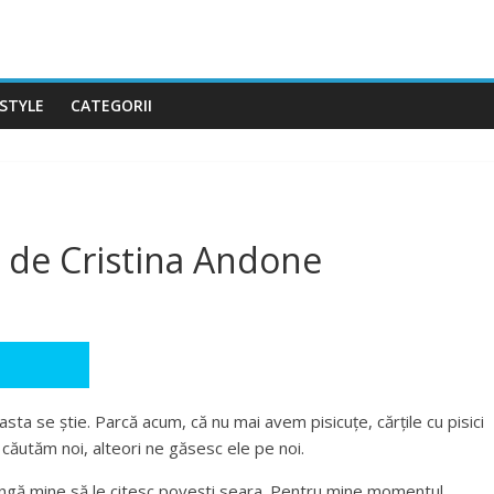
ESTYLE
CATEGORII
 de Cristina Andone
asta se știe. Parcă acum, că nu mai avem pisicuțe, cărțile cu pisici
e căutăm noi, alteori ne găsesc ele pe noi.
ângă mine să le citesc povești seara. Pentru mine momentul