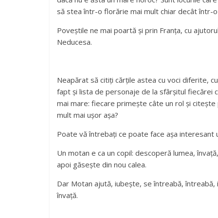
să stea într-o florărie mai mult chiar decât într-o
Poveștile ne mai poartă și prin Franța, cu ajutorul
Neducesa.
Neapărat să citiți cărțile astea cu voci diferite, 
fapt și lista de personaje de la sfârșitul fiecărei 
mai mare: fiecare primește câte un rol și citește p
mult mai ușor așa?
Poate vă întrebați ce poate face așa interesant
Un motan e ca un copil: descoperă lumea, învață, 
apoi găsește din nou calea.
Dar Motan ajută, iubește, se întreabă, întreabă, 
învață.