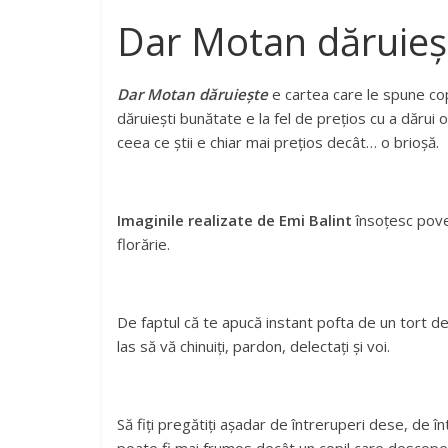
Dar Motan dăruieș
Dar Motan dăruiește
e cartea care le spune co
dăruiești bunătate e la fel de prețios cu a dărui 
ceea ce știi e chiar mai prețios decât… o brioșă.
Imaginile realizate de Emi Balint
însoțesc poveșt
florărie.
De faptul că te apucă instant pofta de un tort de
las să vă chinuiți, pardon, delectați și voi.
Să fiți pregătiți așadar de întreruperi dese, de în