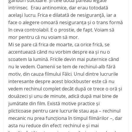
gânduri suicidare. Și cele două păreau legate
intrinsec. Erau antinomice, dar erau totodată
acelaşi lucru. Frica e dilatată de nesiguranţă, iar a
face o alegere omoară nesiguranța și o trans formă
în ceva controlabil. E o prostie, de fapt. Voiam să
mor pentru că nu voiam să mor.
Mi se pare că frica de moarte, ca orice frică, se
accentuează când nu vorbim despre ea și nu o
scoatem la lumină. Fricile devin mai puternice când
nu le vedem. Oamenii se tem de rechinul-alb fără
motiv, din cauza filmului Fălci. Unul dintre lucrurile
interesante despre acest blockbuster este că nu
vedem rechinul complet decât după ce trece o oră și
douăzeci și unu de minute, adică după mai bine de
jumătate din film. Există motive practice și
plicticoase pentru care lucrurile stau așa – rechinul
mecanic nu prea funcționa în timpul filmărilor –, dar
asta nu reduce din efect: rechinul e și mai