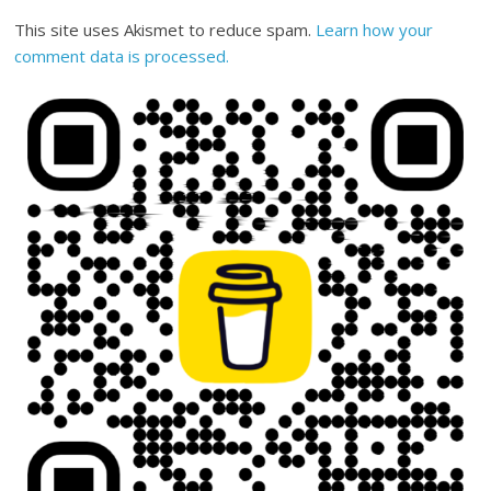
This site uses Akismet to reduce spam.
Learn how your
comment data is processed.