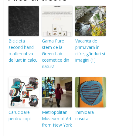
Bicicleta
Gama Pure
Vacanța de
second hand –
stem de la
primăvară în
o alternativa
Green Lab –
cifre, gânduri și
de luat in calcul
cosmetice din
imagini (1)
natură
Carucioare
Metropolitan
Inimioara
pentru copii
Museum of Art
cusuta
from New York