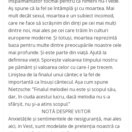
înspăimântător tocmai pentru că nimeni nu-l vede.
Aș spune că la fel se întâmplă şi cu moartea. Mai
mult decât sexul, moartea e un subiect incomod,
care ne face să scrâșnim din dinți pe cei mai mulți
dintre noi, mai ales pe cei care trăim în culturi
europene moderne. Și totuși, moartea reprezintă
baza pentru multe dintre preocupările noastre cele
mai profunde. Și este parte din viață. Ajută la
definirea vieții. Sporește valoarea timpului nostru
pe pământ și valoarea celor cu care-l pe trecem.
Liniştea de la finalul unui cântec e la fel de
importantă ca însuși cântecul. Așa cum spune
Nietzsche: ”Finalul melodiei nu este și scopul său,
dar, în ciuda acestui lucru, dacă melodia nu s-a
sfârșit, nu şi-a atins scopul.”
NOTĂ DESPRE VIITOR
Anxietățile și sentimentele de nesiguranță, mai ales
aici, in Vest, sunt modelate de pretenția noastră ca