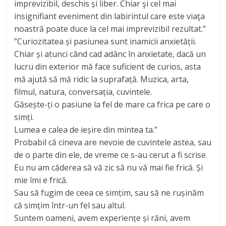
imprevizibil, deschis și liber. Chiar şi cel mai
insignifiant eveniment din labirintul care este viaţa
noastră poate duce la cel mai imprevizibil rezultat.”
”Curiozitatea și pasiunea sunt inamicii anxietății.
Chiar și atunci când cad adânc în anxietate, dacă un
lucru din exterior mă face suficient de curios, asta
mă ajută să mă ridic la suprafață. Muzica, arta,
filmul, natura, conversația, cuvintele.
Găsește-ți o pasiune la fel de mare ca frica pe care o
simți.
Lumea e calea de ieșire din mintea ta.”
Probabil că cineva are nevoie de cuvintele astea, sau
de o parte din ele, de vreme ce s-au cerut a fi scrise.
Eu nu am căderea să vă zic să nu vă mai fie frică. Și
mie îmi e frică.
Sau să fugim de ceea ce simțim, sau să ne rușinăm
că simțim într-un fel sau altul.
Suntem oameni, avem experiențe și răni, avem