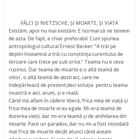
FĂLCI ŞI NIETZSCHE, ȘI MOARTE, ȘI VIAȚĂ
Existăm, apoi nu mai existăm. E normal să ne temem
de asta. De fapt, e chiar preferabil. Cum spunea
antropologul cultural Ernest Becker: ”A trăi pe
deplin înseamnă a trăi cu conștiinţa curentului de
teroare care trece pe sub orice.” Teama nu e ceva
rusinos. Dar teama de moarte e o altă teamă de
viitor, o altă teamă de abstract, care ne
îndepărtează de prezent,deci soluția pentru teama
noastră e aici, acum, și e reală.
Când mă aflam în cădere liberă, frica mea de viață și
frica mea de moarte erau egale. Mi-era teamă de
durerea vieții, dar mi-era teamă și de anihilarea din
moarte. Pare un paradox, dar nu mi-a fost niciodată
mai frică de moarte decât atunci când aveam