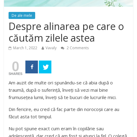
De ale mele
Despre alinarea pe care o
căutăm zilele astea
March 1, 2022
Vavaly
2 Comments
0
SHARES
Am auzit de multe ori spunându-se că abia după o
traumă, după o suferință, înveți să vezi mai bine
frumusețea lumii, înveți să te bucuri de lucrurile mici.
Din fericire, eu cred că fac parte din norocoșii care au
făcut asta tot timpul.
Nu pot spune exact cum eram în copilărie sau
adolescență, dar cred că am fost și atunci la fel. O colegă