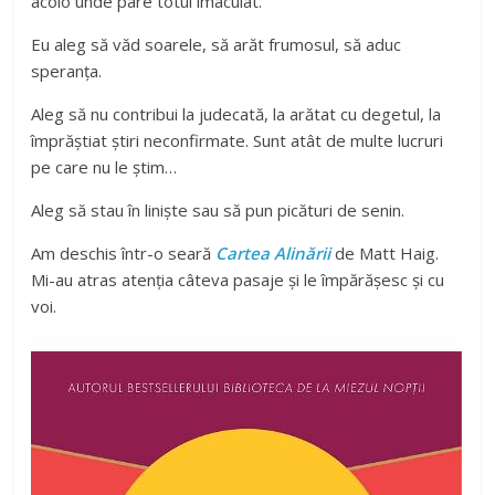
acolo unde pare totul imaculat.
Eu aleg să văd soarele, să arăt frumosul, să aduc
speranța.
Aleg să nu contribui la judecată, la arătat cu degetul, la
împrăștiat știri neconfirmate. Sunt atât de multe lucruri
pe care nu le știm…
Aleg să stau în liniște sau să pun picături de senin.
Am deschis într-o seară
Cartea Alinării
de Matt Haig.
Mi-au atras atenția câteva pasaje și le împărășesc și cu
voi.