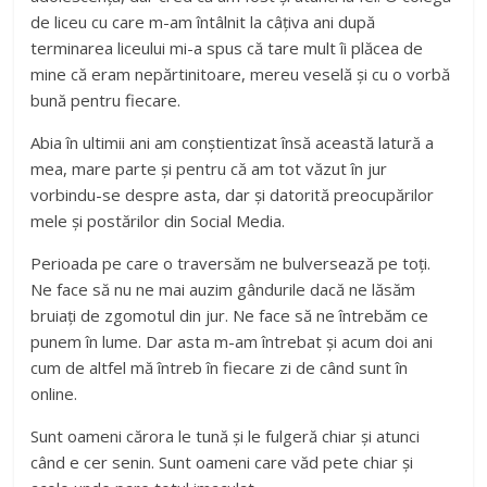
de liceu cu care m-am întâlnit la câțiva ani după
terminarea liceului mi-a spus că tare mult îi plăcea de
mine că eram nepărtinitoare, mereu veselă și cu o vorbă
bună pentru fiecare.
Abia în ultimii ani am conștientizat însă această latură a
mea, mare parte și pentru că am tot văzut în jur
vorbindu-se despre asta, dar și datorită preocupărilor
mele și postărilor din Social Media.
Perioada pe care o traversăm ne bulversează pe toți.
Ne face să nu ne mai auzim gândurile dacă ne lăsăm
bruiați de zgomotul din jur. Ne face să ne întrebăm ce
punem în lume. Dar asta m-am întrebat și acum doi ani
cum de altfel mă întreb în fiecare zi de când sunt în
online.
Sunt oameni cărora le tună și le fulgeră chiar și atunci
când e cer senin. Sunt oameni care văd pete chiar și