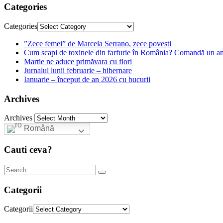
Categories
Categories
”Zece femei” de Marcela Serrano, zece povești
Cum scapi de toxinele din farfurie în România? Comandă un am
Martie ne aduce primăvara cu flori
Jurnalul lunii februarie – hibernare
Ianuarie – început de an 2026 cu bucurii
Archives
Archives
Română
Cauti ceva?
Categorii
Categorii