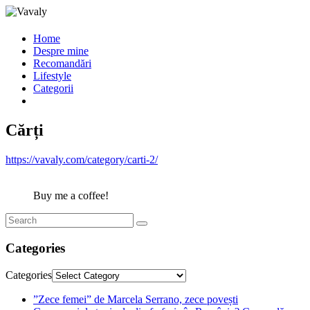
Home
Despre mine
Recomandări
Lifestyle
Categorii
Cărți
https://vavaly.com/category/carti-2/
Buy me a coffee!
Categories
Categories
”Zece femei” de Marcela Serrano, zece povești