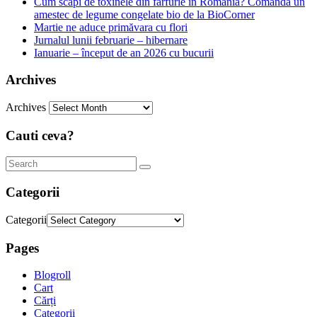
Cum scapi de toxinele din farfurie în România? Comandă un
amestec de legume congelate bio de la BioCorner
Martie ne aduce primăvara cu flori
Jurnalul lunii februarie – hibernare
Ianuarie – început de an 2026 cu bucurii
Archives
Archives
Cauti ceva?
Categorii
Categorii
Pages
Blogroll
Cart
Cărți
Categorii