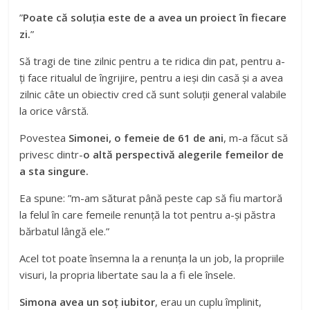
”
Poate că soluția este de a avea un proiect în fiecare
zi.
”
Să tragi de tine zilnic pentru a te ridica din pat, pentru a-
ți face ritualul de îngrijire, pentru a ieși din casă și a avea
zilnic câte un obiectiv cred că sunt soluții general valabile
la orice vârstă.
Povestea
Simonei, o femeie de 61 de ani
, m-a făcut să
privesc dintr-
o altă perspectivă alegerile femeilor de
a sta singure.
Ea spune: ”m-am săturat până peste cap să fiu martoră
la felul în care femeile renunță la tot pentru a-și păstra
bărbatul lângă ele.”
Acel tot poate însemna la a renunța la un job, la propriile
visuri, la propria libertate sau la a fi ele însele.
Simona avea un soț iubitor
, erau un cuplu împlinit,