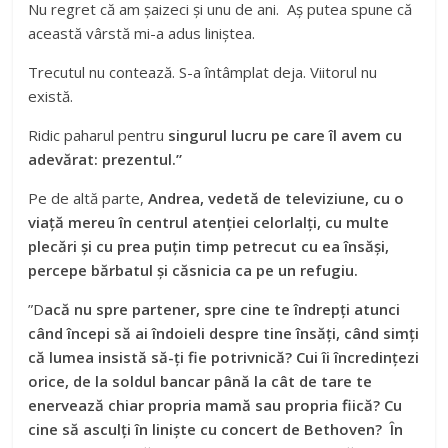
Nu regret că am șaizeci și unu de ani. Aș putea spune că
această vârstă mi-a adus liniștea.
Trecutul nu contează. S-a întâmplat deja. Viitorul nu
există.
Ridic paharul pentru
singurul lucru pe care îl avem cu
adevărat: prezentul.”
Pe de altă parte,
Andrea, vedetă de televiziune, cu o
viață mereu în centrul atenției celorlalți, cu multe
plecări și cu prea puțin timp petrecut cu ea însăși,
percepe bărbatul și căsnicia ca pe un refugiu.
”D
acă nu spre partener, spre cine te îndrepți atunci
când începi să ai îndoieli despre tine însăți, când simți
că lumea insistă să-ți fie potrivnică? Cui îi încredințezi
orice, de la soldul bancar până la cât de tare te
enervează chiar propria mamă sau propria fiică? Cu
cine să asculți în liniște cu concert de Bethoven? În