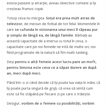
exista pasiune și atracție, aveau obiective comune și își
creșteau frumos copiii.
Totuși ceva nu mergea.
Soțul era prea mult atras de
televizor
, de meciuri de fotbal de tot felul. Momentele în
care
se cufunda în vizionarea unui meci îl răpeau pur
și simplu de lângă ea, de lângă familie
. Bărbații au
această capacitate de a imersa cu totul în ceva, o
capacitate care pe noi femeile ne irită de multe ori, noi
fiind programate de la natură să fim multi-tasking.
Deși
pentru o altă femeie acest lucru pare un moft,
pentru Simona este ceva ce a săpat durere an după
an, meci după meci.
Până într-o zi când decide că își poate lua viața în mâni, că
își poate purta singură de grijă, că vrea să simtă cum
este să fie stăpână pe fiecare zi pe care o trăiește.
Desigur,
vorbim de o femeie cu posibilități, vorbim