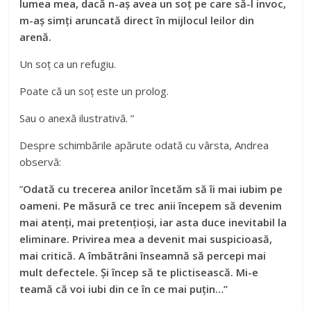
lumea mea, dacă n-aș avea un soț pe care să-l invoc,
m-aș simți aruncată direct în mijlocul leilor din
arenă.
Un soț ca un refugiu.
Poate că un soț este un prolog.
Sau o anexă ilustrativă. ”
Despre schimbările apărute odată cu vârsta, Andrea
observă:
”
Odată cu trecerea anilor încetăm să îi mai iubim pe
oameni. Pe măsură ce trec anii începem să devenim
mai atenți, mai pretențioși, iar asta duce inevitabil la
eliminare. Privirea mea a devenit mai suspicioasă,
mai critică. A îmbătrâni înseamnă să percepi mai
mult defectele. Și încep să te plictisească. Mi-e
teamă că voi iubi din ce în ce mai puțin…”