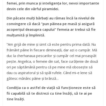
femei, prin munca și inteligența lor, nevoi importante
devin cele din vârful piramidei.
Din păcate mulți bărbați au rămas încă la nivelul de
convingere că dacă ”pun pâinea pe masă și asigură
acoperișul deasupra capului” femeia ar trebui să fie
mulțumită și împlinită.
”Am grijă de mine și simt că este pentru prima dată. Nu
frământ pâine în fiecare dimineață, dar azi o cumpăr. Mă
duc la cherhanaua pescarilor și cumpăr cel mai proaspăt
pește. Angelica, o femeie din sat, face curățenie de două
ori pe săptămână pentru că pe mine mă obosește să
dau cu aspiratorul și să spăl rufele. Când mi-e lene să
gătesc mănânc pâine și brânză…
Condiția ca o astfel de viață să funcționeze este să
fii capabilă să te distrezi cu tine însăți, să te ai pe
tine însăți.