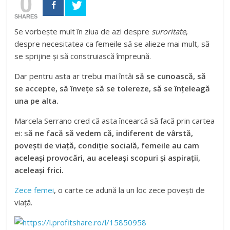
0
SHARES
Se vorbește mult în ziua de azi despre
suroritate
,
despre necesitatea ca femeile să se alieze mai mult, să
se sprijine și să construiască împreună.
Dar pentru asta ar trebui mai întâi
să se cunoască, să
se accepte, să învețe să se tolereze, să se înțeleagă
una pe alta.
Marcela Serrano cred că asta încearcă să facă prin cartea
ei: s
ă ne facă să vedem că, indiferent de vârstă,
povești de viață, condiție socială, femeile au cam
aceleași provocări, au aceleași scopuri și aspirații,
aceleași frici.
Zece femei
, o carte ce adună la un loc zece povești de
viață.