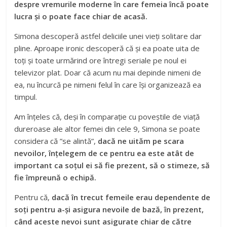
despre vremurile moderne în care femeia încă poate
lucra și o poate face chiar de acasă.
Simona descoperă astfel deliciile unei vieți solitare dar
pline. Aproape ironic descoperă că și ea poate uita de
toți și toate urmărind ore întregi seriale pe noul ei
televizor plat. Doar că acum nu mai depinde nimeni de
ea, nu încurcă pe nimeni felul în care își organizează ea
timpul.
Am înțeles că, deși în comparație cu poveștile de viață
dureroase ale altor femei din cele 9, Simona se poate
considera că ”se alintă”,
dacă ne uităm pe scara
nevoilor, înțelegem de ce pentru ea este atât de
important ca soțul ei să fie prezent, să o stimeze, să
fie împreună o echipă.
Pentru că,
dacă în trecut femeile erau dependente de
soți pentru a-și asigura nevoile de bază, în prezent,
când aceste nevoi sunt asigurate chiar de către