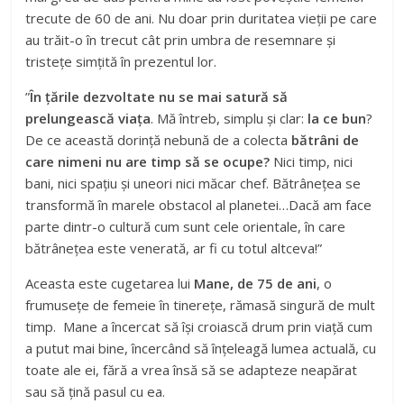
trecute de 60 de ani. Nu doar prin duritatea vieții pe care
au trăit-o în trecut cât prin umbra de resemnare și
tristețe simțită în prezentul lor.
”
În țările dezvoltate nu se mai satură să
prelungească viața
. Mă întreb, simplu și clar:
la ce bun
?
De ce această dorință nebună de a colecta
bătrâni de
care nimeni nu are timp să se ocupe?
Nici timp, nici
bani, nici spațiu și uneori nici măcar chef. Bătrânețea se
transformă în marele obstacol al planetei…Dacă am face
parte dintr-o cultură cum sunt cele orientale, în care
bătrânețea este venerată, ar fi cu totul altceva!”
Aceasta este cugetarea lui
Mane, de 75 de ani
, o
frumusețe de femeie în tinerețe, rămasă singură de mult
timp. Mane a încercat să își croiască drum prin viață cum
a putut mai bine, încercând să înțeleagă lumea actuală, cu
toate ale ei, fără a vrea însă să se adapteze neapărat
sau să țină pasul cu ea.