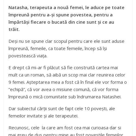
Natasha, terapeuta a nouă femei, le aduce pe toate
împreună pentru a-și spune povestea, pentru a
împărtăși fiecare o bucată din cine sunt și ce au
trăit.
Deși nu se spune clar scopul pentru care ele sunt aduse
împreună, femeile, ca toate femeile, încep să își
povestească viața.
E drept că mi-ar fi plăcut să fie construită cartea mai
mult ca un roman, să aibă un scop mai clar reunirea celor
9 femei. Așteptarea mea a fost că în final ele vor forma o
”echipă”, că vor avea o misiune comună, că vor forma
împreună o mică comunitate sub îndrumarea Natashei.
Dar subiectul cărții sunt de fapt cele 10 povești, ale
femeilor invitate și ale terapeutei.
Recunosc, cele la care am fost cea mai curioasa dar si
mai greu de dus pentru mine au fost poveștile femeilor