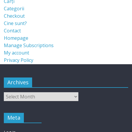
Cărți
Categorii
Checkout
Cine sunt?
Contact
Homepage
Manage Subscriptions
My account
Privacy Policy
Archives
Meta