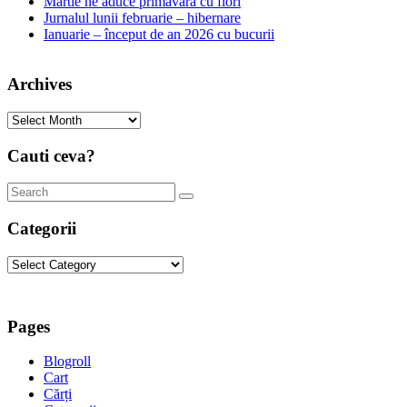
Martie ne aduce primăvara cu flori
Jurnalul lunii februarie – hibernare
Ianuarie – început de an 2026 cu bucurii
Archives
Archives
Cauti ceva?
Categorii
Categorii
Pages
Blogroll
Cart
Cărți