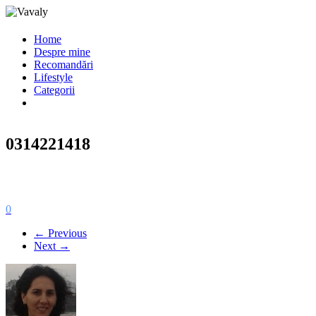
Home
Despre mine
Recomandări
Lifestyle
Categorii
0314221418
0
← Previous
Next →