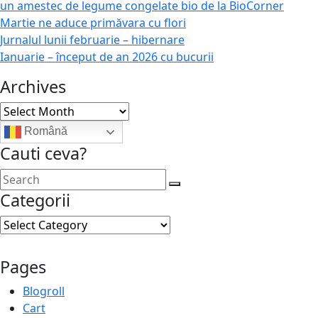
un amestec de legume congelate bio de la BioCorner
Martie ne aduce primăvara cu flori
Jurnalul lunii februarie – hibernare
Ianuarie – început de an 2026 cu bucurii
Archives
Archives
Română
Cauti ceva?
Categorii
Categorii
Pages
Blogroll
Cart