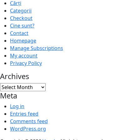
Cărți
Categorii
Checkout
Cine sunt?
Contact
Homepage
Manage Subscriptions
My account
Privacy Policy
Archives
Archives
Meta
Log in
Entries feed
Comments feed
WordPress.org