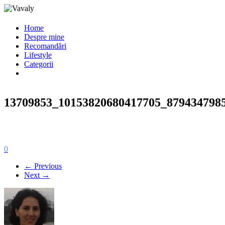
Home
Despre mine
Recomandări
Lifestyle
Categorii
13709853_10153820680417705_879434798
0
← Previous
Next →