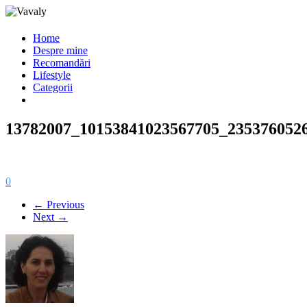
Home
Despre mine
Recomandări
Lifestyle
Categorii
13782007_10153841023567705_235376052
0
← Previous
Next →