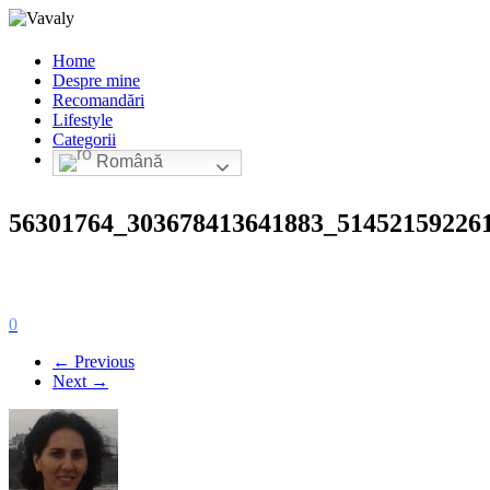
Home
Despre mine
Recomandări
Lifestyle
Categorii
Română
56301764_303678413641883_51452159226
0
← Previous
Next →