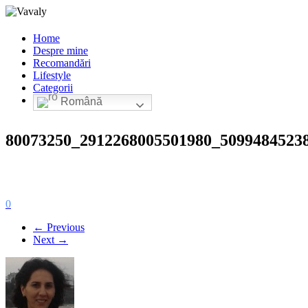
Home
Despre mine
Recomandări
Lifestyle
Categorii
Română
80073250_2912268005501980_5099484523
0
← Previous
Next →