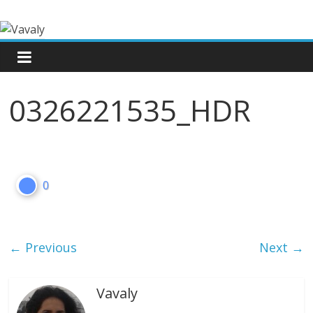
0326221535_HDR
0
← Previous
Next →
Vavaly