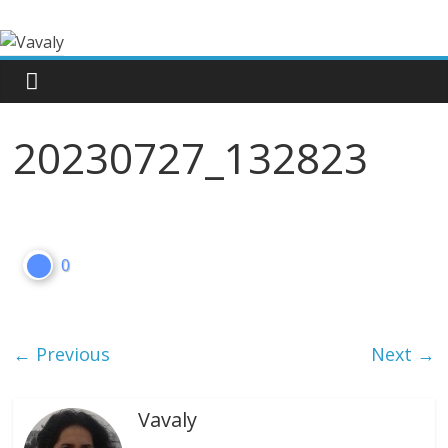
20230727_132823
0
← Previous
Next →
Vavaly