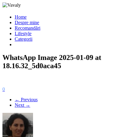
Home
Despre mine
Recomandări
Lifestyle
Categorii
WhatsApp Image 2025-01-09 at
18.16.32_5d0aca45
0
← Previous
Next →