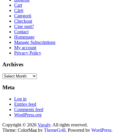
Cart
Cărți
Categorii
Checkout
Cine sunt?
Contact
Homepage
Manage Subscriptions
My account
Privacy Policy
Archives
Archives
Meta
Log in
Entries feed
Comments feed
WordPress.org
Copyright © 2026
Vavaly
. All rights reserved.
Theme: ColorMag by
ThemeGrill
. Powered by
WordPress
.