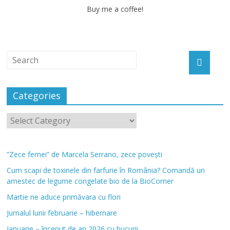
Buy me a coffee!
Categories
”Zece femei” de Marcela Serrano, zece povești
Cum scapi de toxinele din farfurie în România? Comandă un
amestec de legume congelate bio de la BioCorner
Martie ne aduce primăvara cu flori
Jurnalul lunii februarie – hibernare
Ianuarie – început de an 2026 cu bucurii