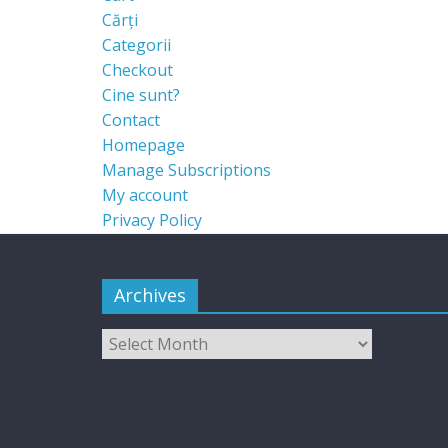
Cărți
Categorii
Checkout
Cine sunt?
Contact
Homepage
Manage Subscriptions
My account
Privacy Policy
Archives