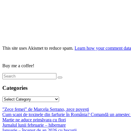
This site uses Akismet to reduce spam.
Learn how your comment data 
Buy me a coffee!
Categories
Categories
”Zece femei” de Marcela Serrano, zece povești
Cum scapi de toxinele din farfurie în România? Comandă un amestec 
Martie ne aduce primăvara cu flori
Jurnalul lunii februarie – hibernare
Ianuarie – început de an 2026 cu bucurii