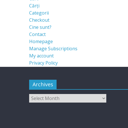
Cărți
Categorii
Checkout
Cine sunt?
Contact
Homepage
Manage Subscriptions
My account
Privacy Policy
Archives