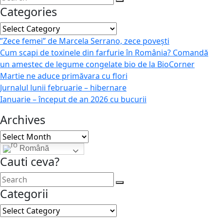
Categories
Categories
”Zece femei” de Marcela Serrano, zece povești
Cum scapi de toxinele din farfurie în România? Comandă
un amestec de legume congelate bio de la BioCorner
Martie ne aduce primăvara cu flori
Jurnalul lunii februarie – hibernare
Ianuarie – început de an 2026 cu bucurii
Archives
Archives
Română
Cauti ceva?
Categorii
Categorii