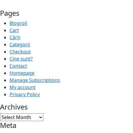
Pages
Blogroll
Cart
Cărți
Categorii
Checkout
Cine sunt?
Contact
Homepage
Manage Subscriptions
My account
Privacy Policy
Archives
Archives
Meta