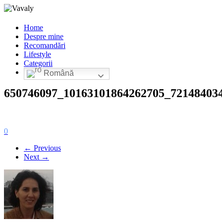
Home
Despre mine
Recomandări
Lifestyle
Categorii
Română
650746097_10163101864262705_72148403
0
← Previous
Next →