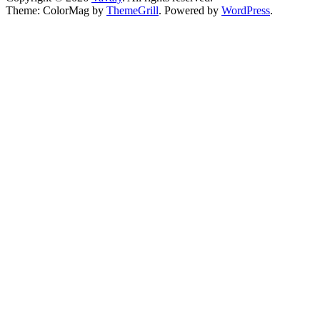
Theme: ColorMag by
ThemeGrill
. Powered by
WordPress
.