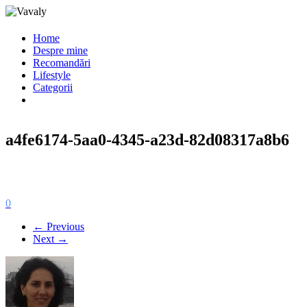
Home
Despre mine
Recomandări
Lifestyle
Categorii
a4fe6174-5aa0-4345-a23d-82d08317a8b6
0
← Previous
Next →