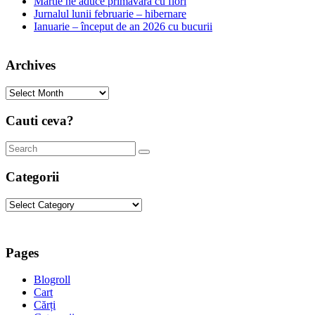
Martie ne aduce primăvara cu flori
Jurnalul lunii februarie – hibernare
Ianuarie – început de an 2026 cu bucurii
Archives
Archives
Cauti ceva?
Categorii
Categorii
Pages
Blogroll
Cart
Cărți