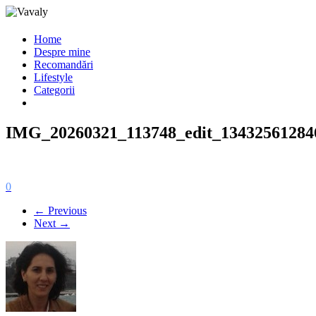
Home
Despre mine
Recomandări
Lifestyle
Categorii
IMG_20260321_113748_edit_13432561284
0
← Previous
Next →