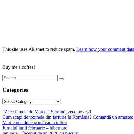
This site uses Akismet to reduce spam.
Learn how your comment data 
Buy me a coffee!
Categories
Categories
”Zece femei” de Marcela Serrano, zece povești
Cum scapi de toxinele din farfurie în România? Comandă un amestec 
Martie ne aduce primăvara cu flori
Jurnalul lunii februarie – hibernare
Ianuarie – început de an 2026 cu bucurii