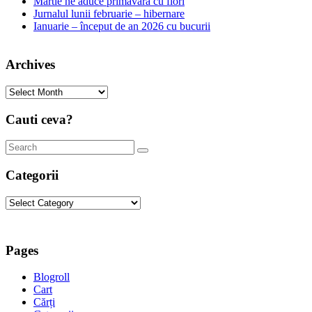
Martie ne aduce primăvara cu flori
Jurnalul lunii februarie – hibernare
Ianuarie – început de an 2026 cu bucurii
Archives
Archives
Cauti ceva?
Categorii
Categorii
Pages
Blogroll
Cart
Cărți