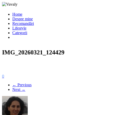
Home
Despre mine
Recomandări
Lifestyle
Categorii
IMG_20260321_124429
0
← Previous
Next →