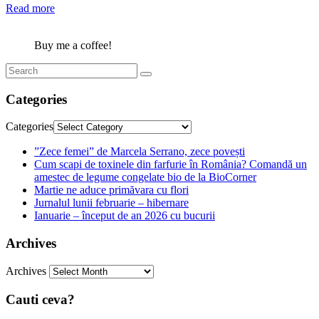
Read more
Buy me a coffee!
Categories
Categories
”Zece femei” de Marcela Serrano, zece povești
Cum scapi de toxinele din farfurie în România? Comandă un
amestec de legume congelate bio de la BioCorner
Martie ne aduce primăvara cu flori
Jurnalul lunii februarie – hibernare
Ianuarie – început de an 2026 cu bucurii
Archives
Archives
Cauti ceva?