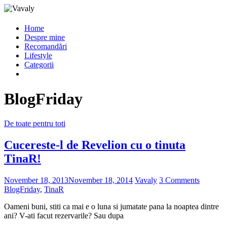
Home
Despre mine
Recomandări
Lifestyle
Categorii
BlogFriday
De toate pentru toti
Cucereste-l de Revelion cu o tinuta
TinaR!
November 18, 2013
November 18, 2014
Vavaly
3 Comments
BlogFriday
,
TinaR
Oameni buni, stiti ca mai e o luna si jumatate pana la noaptea dintre
ani? V-ati facut rezervarile? Sau dupa