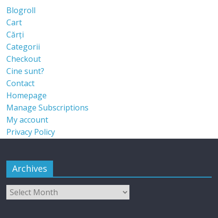
Blogroll
Cart
Cărți
Categorii
Checkout
Cine sunt?
Contact
Homepage
Manage Subscriptions
My account
Privacy Policy
Archives