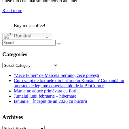
unele din cele mai sumbre temeri ale unei
Read more
Buy me a coffee!
Română
Categories
Categories
”Zece femei” de Marcela Serrano, zece povești
Cum scapi de toxinele din farfurie în România? Comandă un
amestec de legume congelate bio de la BioCorner
Martie ne aduce primăvara cu flori
Jurnalul lunii februarie – hibernare
Ianuarie – început de an 2026 cu bucurii
Archives
Archives