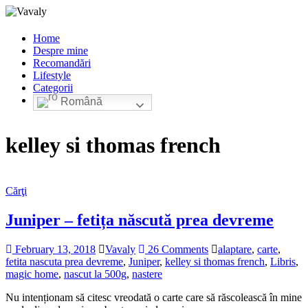
Home
Despre mine
Recomandări
Lifestyle
Categorii
Română
kelley si thomas french
Cărţi
Juniper – fetița născută prea devreme
February 13, 2018
Vavaly
26 Comments
alaptare
,
carte
,
fetita nascuta prea devreme
,
Juniper
,
kelley si thomas french
,
Libris
,
magic home
,
nascut la 500g
,
nastere
Nu intenționam să citesc vreodată o carte care să răscolească în mine