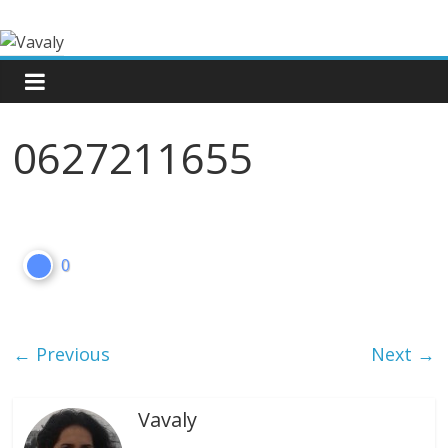
0627211655
0
← Previous
Next →
Vavaly