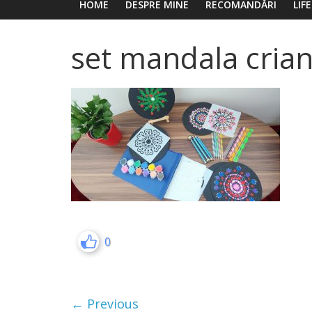
HOME
DESPRE MINE
RECOMANDĂRI
LIF
set mandala cria
0
← Previous