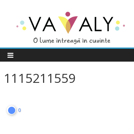
1115211559
0