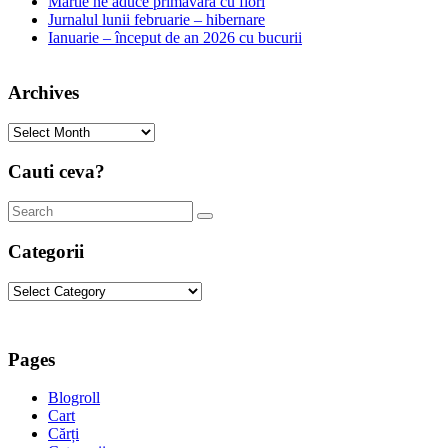
Martie ne aduce primăvara cu flori
Jurnalul lunii februarie – hibernare
Ianuarie – început de an 2026 cu bucurii
Archives
Archives
Cauti ceva?
Categorii
Categorii
Pages
Blogroll
Cart
Cărți