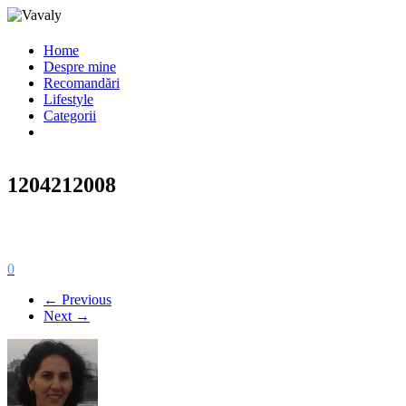
Home
Despre mine
Recomandări
Lifestyle
Categorii
1204212008
0
← Previous
Next →