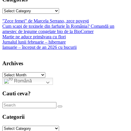
Categories
”Zece femei” de Marcela Serrano, zece povești
Cum scapi de toxinele din farfurie în România? Comandă un
amestec de legume congelate bio de la BioCorner
Martie ne aduce primăvara cu flori
Jurnalul lunii februarie – hibernare
Ianuarie – început de an 2026 cu bucurii
Archives
Archives
Română
Cauti ceva?
Categorii
Categorii