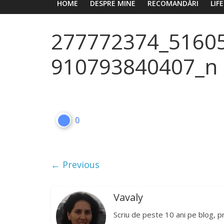
HOME
DESPRE MINE
RECOMANDĂRI
LIF
277772374_5160
910793840407_n
0
← Previous
Vavaly
Scriu de peste 10 ani pe blog, p