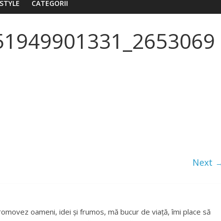
ESTYLE
CATEGORII
51949901331_2653069
Next 
romovez oameni, idei și frumos, mă bucur de viață, îmi place să