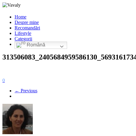
Home
Despre mine
Recomandări
Lifestyle
Categorii
Română
313506083_2405684959586130_569316173
0
← Previous