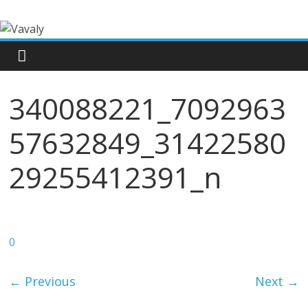
340088221_7092963
57632849_31422580
29255412391_n
0
← Previous
Next →