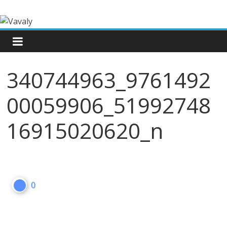
340744963_9761492
00059906_51992748
16915020620_n
0