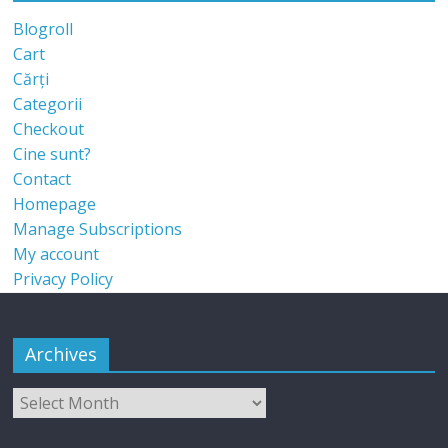
Blogroll
Cart
Cărți
Categorii
Checkout
Cine sunt?
Contact
Homepage
Manage Subscriptions
My account
Privacy Policy
Archives