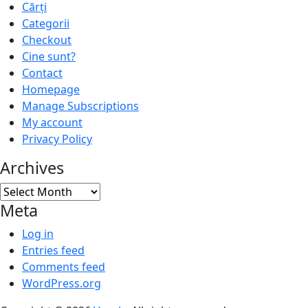
Cărți
Categorii
Checkout
Cine sunt?
Contact
Homepage
Manage Subscriptions
My account
Privacy Policy
Archives
Archives
Meta
Log in
Entries feed
Comments feed
WordPress.org