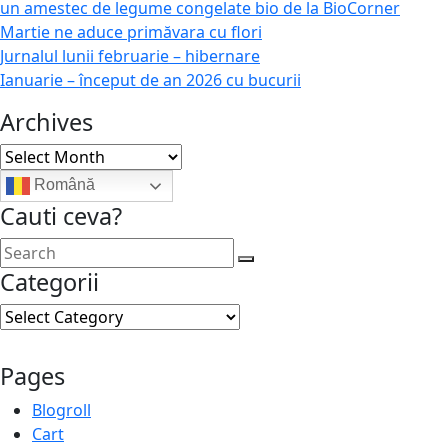
un amestec de legume congelate bio de la BioCorner
Martie ne aduce primăvara cu flori
Jurnalul lunii februarie – hibernare
Ianuarie – început de an 2026 cu bucurii
Archives
Archives
Română
Cauti ceva?
Categorii
Categorii
Pages
Blogroll
Cart