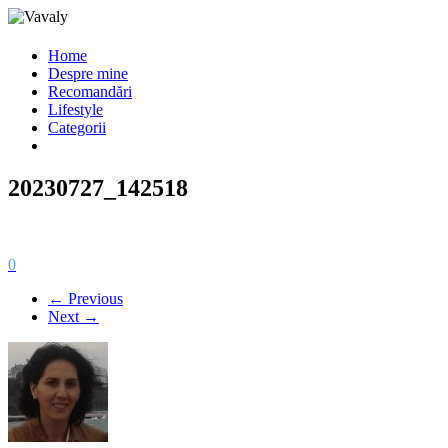
Home
Despre mine
Recomandări
Lifestyle
Categorii
20230727_142518
0
← Previous
Next →