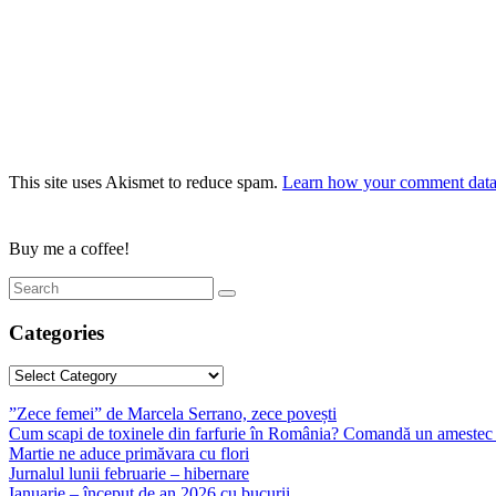
This site uses Akismet to reduce spam.
Learn how your comment data 
Buy me a coffee!
Categories
Categories
”Zece femei” de Marcela Serrano, zece povești
Cum scapi de toxinele din farfurie în România? Comandă un amestec 
Martie ne aduce primăvara cu flori
Jurnalul lunii februarie – hibernare
Ianuarie – început de an 2026 cu bucurii