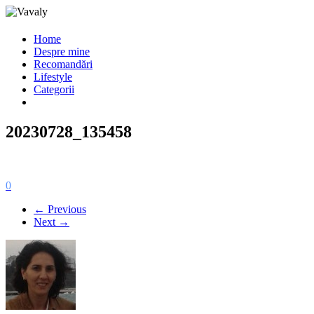
Home
Despre mine
Recomandări
Lifestyle
Categorii
20230728_135458
0
← Previous
Next →