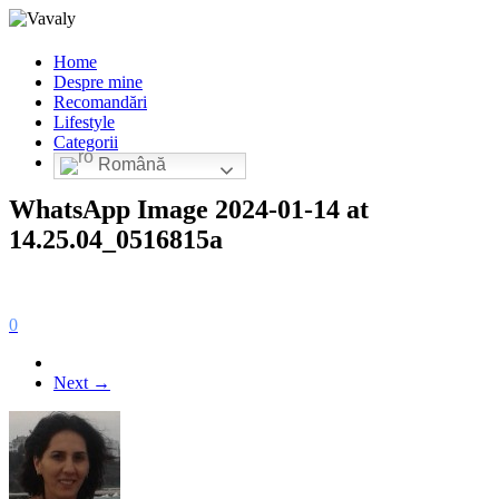
Home
Despre mine
Recomandări
Lifestyle
Categorii
Română
WhatsApp Image 2024-01-14 at
14.25.04_0516815a
0
Next →