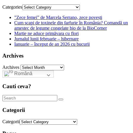
Categories
”Zece femei” de Marcela Serrano, zece povești
Cum scapi de toxinele din farfurie în România? Comandă un
amestec de legume congelate bio de la BioCorner
Martie ne aduce primăvara cu flori
Jurnalul lunii februarie – hibernare
Ianuarie – început de an 2026 cu bucurii
Archives
Archives
Română
Cauti ceva?
Categorii
Categorii