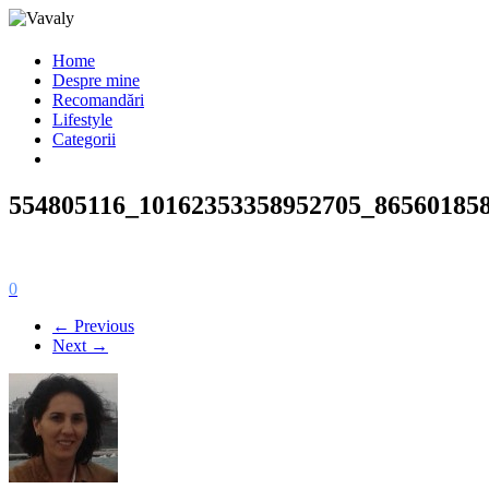
Home
Despre mine
Recomandări
Lifestyle
Categorii
554805116_10162353358952705_86560185
0
← Previous
Next →