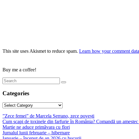
This site uses Akismet to reduce spam.
Learn how your comment data 
Buy me a coffee!
Categories
Categories
”Zece femei” de Marcela Serrano, zece povești
Cum scapi de toxinele din farfurie în România? Comandă un amestec 
Martie ne aduce primăvara cu flori
Jurnalul lunii februarie – hibernare
Ianuarie – început de an 2026 cu bucurii