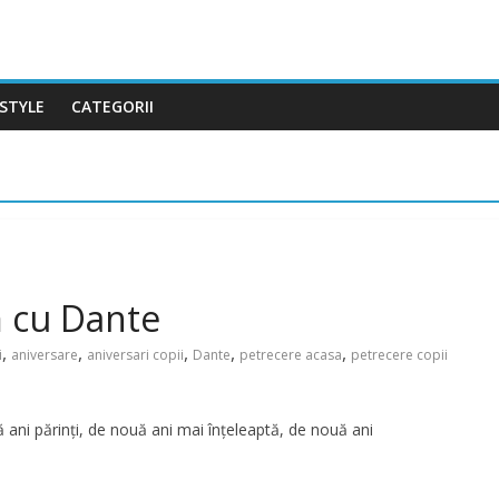
ESTYLE
CATEGORII
 cu Dante
,
,
,
,
,
i
aniversare
aniversari copii
Dante
petrecere acasa
petrecere copii
ni părinți, de nouă ani mai înțeleaptă, de nouă ani