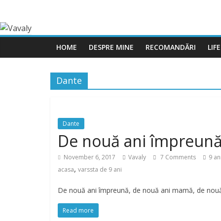
HOME
DESPRE MINE
RECOMANDĂRI
LIF
Dante
Dante
De nouă ani împreună
November 6, 2017
Vavaly
7 Comments
9 an
,
acasa
varssta de 9 ani
De nouă ani împreună, de nouă ani mamă, de nouă a
Read more