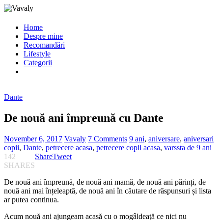
Home
Despre mine
Recomandări
Lifestyle
Categorii
Dante
De nouă ani împreună cu Dante
November 6, 2017
Vavaly
7 Comments
9 ani
,
aniversare
,
aniversari
copii
,
Dante
,
petrecere acasa
,
petrecere copii acasa
,
varssta de 9 ani
142
Share
Tweet
SHARES
De nouă ani împreună, de nouă ani mamă, de nouă ani părinți, de
nouă ani mai înțeleaptă, de nouă ani în căutare de răspunsuri și lista
ar putea continua.
Acum nouă ani ajungeam acasă cu o mogâldeață ce nici nu