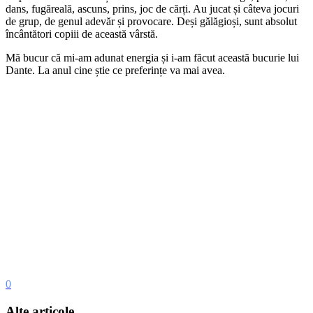
dans, fugăreală, ascuns, prins, joc de cărți. Au jucat și câteva jocuri
de grup, de genul adevăr și provocare. Deși gălăgioși, sunt absolut
încântători copiii de această vârstă.
Mă bucur că mi-am adunat energia și i-am făcut această bucurie lui
Dante. La anul cine știe ce preferințe va mai avea.
0
Alte articole