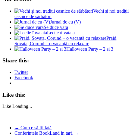
Vechi și noi tradiții
casnice de sărbători
Jurnal de eu (V)
Se duce vara
Lectie învatata
Praid,
Sovata, Corund – o vacanță cu relaxare
Halloween Party – 2 si 3
Share this:
Twitter
Facebook
Like this:
Like
Loading...
←
Cum e să fii fată
Conferințele BookLand în țară
→