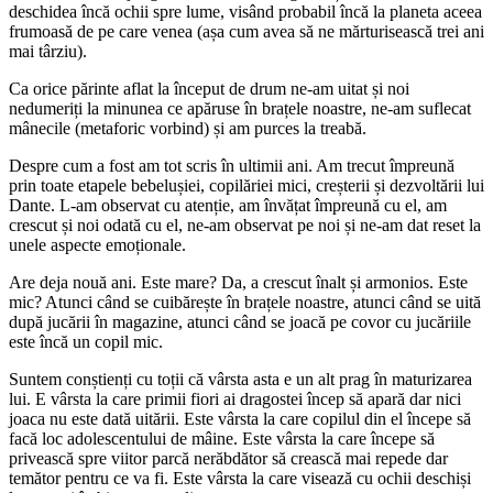
deschidea încă ochii spre lume, visând probabil încă la planeta aceea
frumoasă de pe care venea (așa cum avea să ne mărturisească trei ani
mai târziu).
Ca orice părinte aflat la început de drum ne-am uitat și noi
nedumeriți la minunea ce apăruse în brațele noastre, ne-am suflecat
mânecile (metaforic vorbind) și am purces la treabă.
Despre cum a fost am tot scris în ultimii ani. Am trecut împreună
prin toate etapele bebelușiei, copilăriei mici, creșterii și dezvoltării lui
Dante. L-am observat cu atenție, am învățat împreună cu el, am
crescut și noi odată cu el, ne-am observat pe noi și ne-am dat reset la
unele aspecte emoționale.
Are deja nouă ani. Este mare? Da, a crescut înalt și armonios. Este
mic? Atunci când se cuibărește în brațele noastre, atunci când se uită
după jucării în magazine, atunci când se joacă pe covor cu jucăriile
este încă un copil mic.
Suntem conștienți cu toții că vârsta asta e un alt prag în maturizarea
lui. E vârsta la care primii fiori ai dragostei încep să apară dar nici
joaca nu este dată uitării. Este vârsta la care copilul din el începe să
facă loc adolescentului de mâine. Este vârsta la care începe să
privească spre viitor parcă nerăbdător să crească mai repede dar
temător pentru ce va fi. Este vârsta la care visează cu ochii deschiși