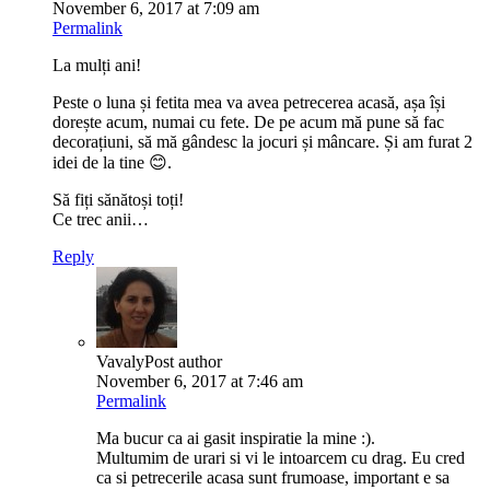
November 6, 2017 at 7:09 am
Permalink
La mulți ani!
Peste o luna și fetita mea va avea petrecerea acasă, așa își
dorește acum, numai cu fete. De pe acum mă pune să fac
decorațiuni, să mă gândesc la jocuri și mâncare. Și am furat 2
idei de la tine 😊.
Să fiți sănătoși toți!
Ce trec anii…
Reply
Vavaly
Post author
November 6, 2017 at 7:46 am
Permalink
Ma bucur ca ai gasit inspiratie la mine :).
Multumim de urari si vi le intoarcem cu drag. Eu cred
ca si petrecerile acasa sunt frumoase, important e sa