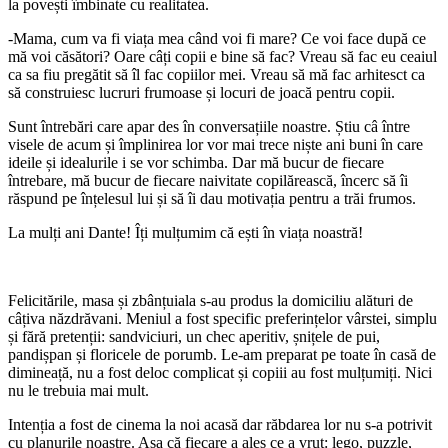
la povești îmbinate cu realitatea.
-Mama, cum va fi viața mea când voi fi mare? Ce voi face după ce
mă voi căsători? Oare câți copii e bine să fac? Vreau să fac eu ceaiul
ca sa fiu pregătit să îl fac copiilor mei. Vreau să mă fac arhitesct ca
să construiesc lucruri frumoase și locuri de joacă pentru copii.
Sunt întrebări care apar des în conversațiile noastre. Știu câ între
visele de acum și împlinirea lor vor mai trece niște ani buni în care
ideile și idealurile i se vor schimba. Dar mă bucur de fiecare
întrebare, mă bucur de fiecare naivitate copilărească, încerc să îi
răspund pe înțelesul lui și să îi dau motivația pentru a trăi frumos.
La mulți ani Dante! Îți mulțumim că ești în viața noastră!
Felicitările, masa și zbânțuiala s-au produs la domiciliu alături de
câțiva năzdrăvani. Meniul a fost specific preferințelor vârstei, simplu
și fără pretenții: sandviciuri, un chec aperitiv, șnițele de pui,
pandișpan și floricele de porumb. Le-am preparat pe toate în casă de
dimineață, nu a fost deloc complicat și copiii au fost mulțumiți. Nici
nu le trebuia mai mult.
Intenția a fost de cinema la noi acasă dar răbdarea lor nu s-a potrivit
cu planurile noastre. Așa că fiecare a ales ce a vrut: lego, puzzle,