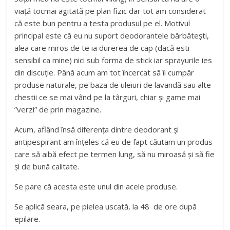
viață tocmai agitată pe plan fizic dar tot am considerat
că este bun pentru a testa produsul pe el. Motivul
principal este că eu nu suport deodorantele bărbătești,
alea care miros de te ia durerea de cap (dacă esti
sensibil ca mine) nici sub forma de stick iar sprayurile ies
din discuție. Până acum am tot încercat să îi cumpăr
produse naturale, pe baza de uleiuri de lavandă sau alte
chestii ce se mai vând pe la târguri, chiar și game mai
”verzi” de prin magazine.
Acum, aflând însă diferența dintre deodorant și
antipespirant am înțeles că eu de fapt căutam un produs
care să aibă efect pe termen lung, să nu miroasă și să fie
și de bună calitate.
Se pare că acesta este unul din acele produse.
Se aplică seara, pe pielea uscată, la 48 de ore după
epilare.