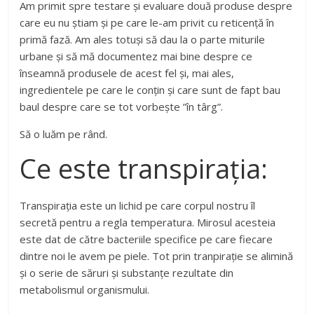
Am primit spre testare și evaluare două produse despre
care eu nu știam și pe care le-am privit cu reticență în
primă fază. Am ales totuși să dau la o parte miturile
urbane și să mă documentez mai bine despre ce
înseamnă produsele de acest fel și, mai ales,
ingredientele pe care le conțin și care sunt de fapt bau
baul despre care se tot vorbește ”în târg”.
Să o luăm pe rând.
Ce este transpirația:
Transpirația este un lichid pe care corpul nostru îl
secretă pentru a regla temperatura. Mirosul acesteia
este dat de către bacteriile specifice pe care fiecare
dintre noi le avem pe piele. Tot prin tranpirație se alimină
și o serie de săruri și substanțe rezultate din
metabolismul organismului.