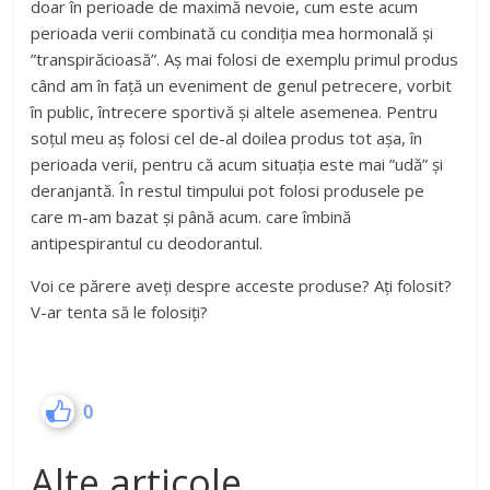
doar în perioade de maximă nevoie, cum este acum
perioada verii combinată cu condiția mea hormonală și
”transpirăcioasă”. Aș mai folosi de exemplu primul produs
când am în față un eveniment de genul petrecere, vorbit
în public, întrecere sportivă și altele asemenea. Pentru
soțul meu aș folosi cel de-al doilea produs tot așa, în
perioada verii, pentru că acum situația este mai ”udă” și
deranjantă. În restul timpului pot folosi produsele pe
care m-am bazat și până acum. care îmbină
antipespirantul cu deodorantul.
Voi ce părere aveți despre acceste produse? Ați folosit?
V-ar tenta să le folosiți?
0
Alte articole