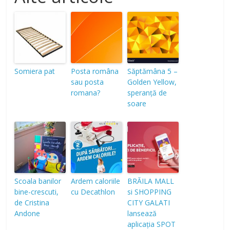
Somiera pat
Posta româna
Săptămâna 5 –
sau posta
Golden Yellow,
romana?
speranță de
soare
Scoala banilor
Ardem caloriile
BRĂILA MALL
bine-crescuti,
cu Decathlon
si SHOPPING
de Cristina
CITY GALATI
Andone
lansează
aplicația SPOT