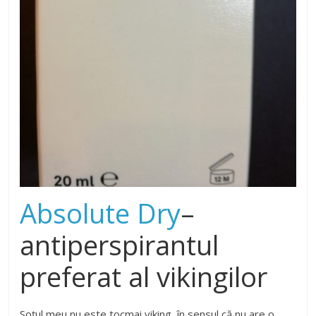
Absolute Dry
–
antiperspirantul
preferat al vikingilor
Soțul meu nu este tocmai viking, în sensul că nu are o