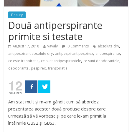
Beauty
Două antiperspirante
primite si testate
,
August 17, 2018
Vavaly
0 Comments
absolute dry
,
,
,
antipespirant absolute dry
antipespirant pespirex
antipespirante
,
,
,
ce este tranpiratia
ce sunt antipespirantele
ce sunt deodorantele
,
,
deodorante
pespirex
transpiratia
12
SHARES
Am stat mult și m-am gândit cum să abordez
prezentarea acestor două produse despre care
urmează să vă vorbesc și pe care le-am primit la
întâlnirile GBS2 și GBS3.