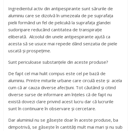
Ingredientul activ din antipespirante sunt sărurile de
aluminiu care se dizolvă în umezeala de pe suprafața
pielii formând un fel de pelicukă la suprafața glandei
sudoripare reducând cantitatea de transpirație
eliberată. Alcoolul din unele antipespirante ajută ca
acesta să se usuce mai repede dând senzatia de piele
uscată și prospețime.
Sunt periculoase substanțele din aceste produse?
De fapt cel mai hulit compus este cel pe bază de
aluminiu. Printre miturile urbane care circulă este și acela
cum că ar cauza diverse afecțiuni. Tot căutând și citind
diverse surse de informare am înțeles că de fapt nu
există dovezi clare privind acest lucru dar că lucrurile
sunt în continuare în observare și cercetare.
Dar aluminiul nu se găsește doar în aceste produse, ba
dimpotrivă, se găsește în cantități mult mai mari și nu sub